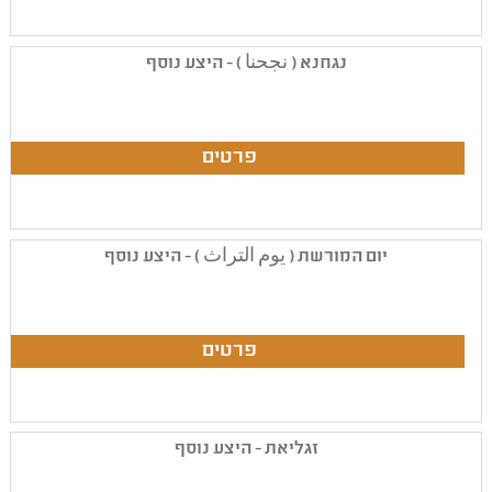
נגחנא ( نجحنا ) - היצע נוסף
יום המורשת ( يوم التراث ) - היצע נוסף
זגליאת - היצע נוסף