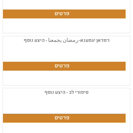
רמדאן יגמענא-رمضان يجمعنا - היצע נוסף
סיפורי לב - היצע נוסף