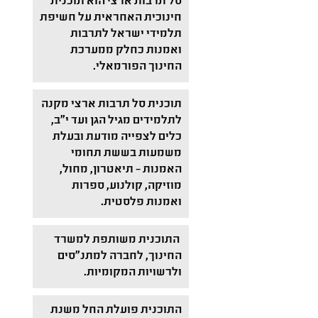
סל תרבות ארצי הוא תוכנית
חינוכית האחראית על חשיפת
תלמידי ישראל לתרבות
ואמנות כחלק ממערכת
החינוך הפורמאלי.
תוכנית סל תרבות ארצי מקנה
לתלמידים מגיל הגן ועד י"ב,
כלים לצפייה מודעת ובעלת
משמעות בששת תחומי
האמנות – תיאטרון, מחול,
מוזיקה, קולנוע, ספרות
ואמנות פלסטית.
התוכנית משותפת למשרד
החינוך, לחברה למתנ"סים
ולרשויות המקומיות.
התוכנית פועלת החל משנת