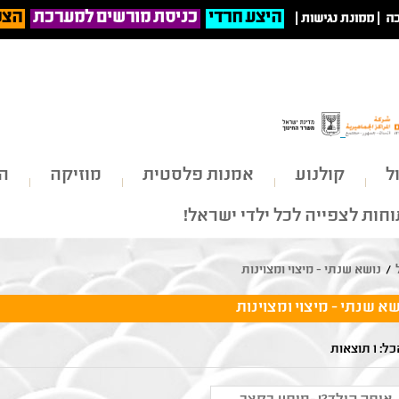
היצע חרדי
כניסת מורשים למערכת
הצט
ה
|
ממונת נגישות
|
ל
קולנוע
אמנות פלסטית
מוזיקה
הי
חות לצפייה לכל ילדי ישראל!
/
נושא שנתי - מיצוי ומצוינות
שא שנתי - מיצוי ומצוינות
 תוצאות