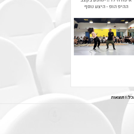
איפה הילד?! -מופע בקצב
ההיפ הופ - היצע נוסף
שם המפיק: ליטל רחום
קטגוריה: תיאטרון מחול
 תוצאות
,ריקודי רחוב
קהל יעד: ד - יב
נושאים: נושא שנתי - מיצוי
ומצוינות ,חוויות אישיות
,זהות ומגדר