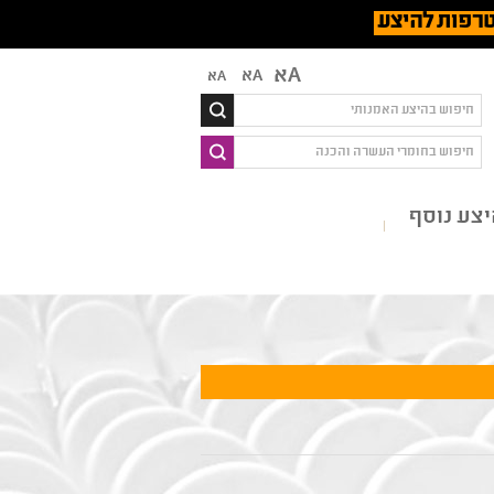
רפות להיצע
Aא
Aא
Aא
צע נוסף