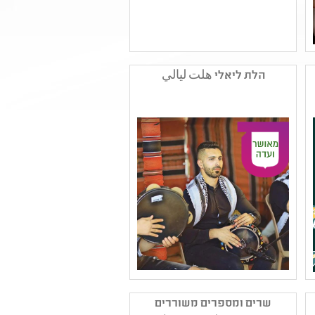
שם המפיק: אנסמבל
רוזמרין
הלת ליאלי هلت ليالي
קטגוריה: מוזיקה קלאסית
,כלים וצלילים
קהל יעד: גן - יב
נושאים: תרבות ,תהליכי
יצירה ,שורשים ותרבויות
ישראל
שם המפיק: רביע עומר
הפקות
שרים ומספרים משוררים
קטגוריה: מוזיקה ערבית