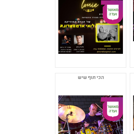
פופולארית
קהל יעד: גן - ב
נושאים: תרבות
שם המפיק: ארנון דה בוטון
קטגוריה: ג'אז ,מחווה ליוצר
הכי תוף שיש
קהל יעד: ז - יב
נושאים: תרבות עולם
,תרבות