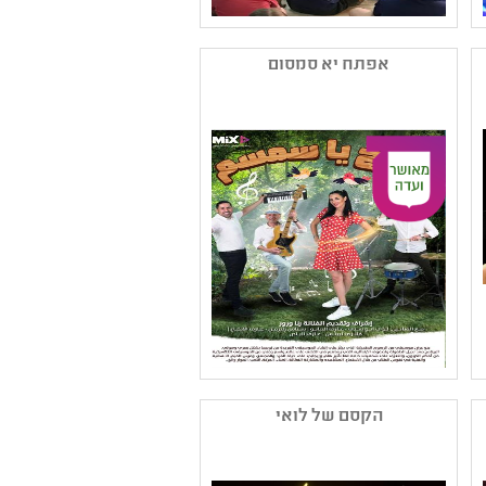
שם המפיק: סובול צרי שירי
קטגוריה: כלים וצלילים
אפתח יא סמסום
קהל יעד: גן - ב
נושאים: תרבות ,חוויות
אישיות
שם המפיק: עמותת מיקס
פליי ע"ר
הקסם של לואי
קטגוריה: מוזיקה קלאסית
,מוזיקה ערבית ,כלים
וצלילים ,מוזיקה ישראלית