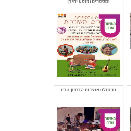
ומספרים (מופע יחיד)
קהל יעד: א - ו
נושאים: תרבות ,קבוצות
בחברה ,מורשת ותרבות
ערבית
שם המפיק: ורמוט יאיר
קטגוריה: מחווה ליוצר ,כלים
טרמולו ואוצרות הדמיון טריו
וצלילים ,מוזיקה ישראלית
פופולארית
קהל יעד: גן - א
נושאים: תהליכי יצירה
,תרבות