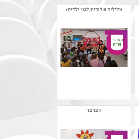
צלילים שלובים(לגני ילדים)
שם המפיק: תזמורת
סימפונית חדשה חיפה
הצרצר
קטגוריה: מוזיקה קלאסית
,כלים וצלילים
קהל יעד: גן - גן
נושאים: תהליכי יצירה
,תרבות