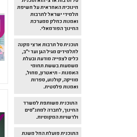
סל תרבות ארצי הוא תוכנית
חינוכית האחראית על חשיפת
תלמידי ישראל לתרבות
ואמנות כחלק ממערכת
החינוך הפורמאלי.
תוכנית סל תרבות ארצי מקנה
לתלמידים מגיל הגן ועד י"ב,
כלים לצפייה מודעת ובעלת
משמעות בששת תחומי
האמנות – תיאטרון, מחול,
מוזיקה, קולנוע, ספרות
ואמנות פלסטית.
התוכנית משותפת למשרד
החינוך, לחברה למתנ"סים
ולרשויות המקומיות.
התוכנית פועלת החל משנת