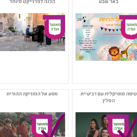
באר שבע
הכנה לפרוייקט מיוחד
קהל יעד: ג - ו
,מוזיקה מהעולם
נושאים: תרבות ,שורשים
קהל יעד: א - ח
ותרבויות ישראל ,זמר עברי
נושאים: תרבות ,שורשים
ותרבויות ישראל
שם המפיק: הסינפונייטה
שם המפיק: פוליפוני לחינוך
באר שבע
בע"מ
טיסה מוסיקלית עם רביעיית
מסע אל המוזיקה ההודית
קטגוריה: מוזיקה קלאסית
קטגוריה: מוזיקה עממית
המלין
קהל יעד: גן - ב
(אתנית) ,מוזיקה ערבית
נושאים: תרבות
קהל יעד: ז - יב
נושאים: תהליכי יצירה
,אמנות ומדע ,תרבות