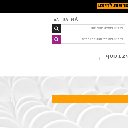
רפות להיצע
Aא
Aא
Aא
צע נוסף