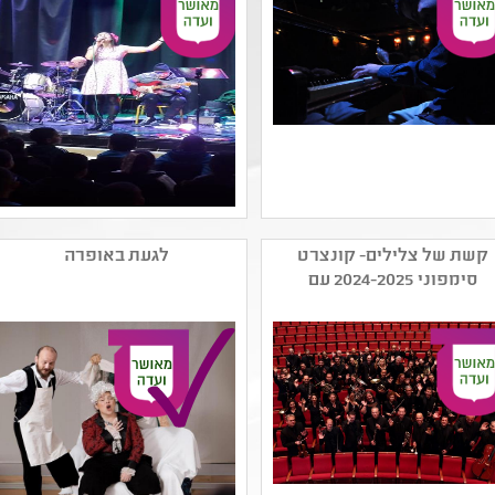
שם המפיק: גלעד שמעיה
שם המפיק: רנא ורור
קטגוריה: מוזיקה מהעולם
קטגוריה: כלים וצלילים
קשת של צלילים- קונצרט
לגעת באופרה
,מוזיקה ישראלית
,מוזיקה מהעולם ,מוזיקה
סימפוני 2024-2025 עם
פופולארית ,ג'אז ,עירוב
ערבית ,מוזיקה עממית
תזמורת ראשל"צ
סגנונות
(אתנית)
קהל יעד: ז - יב
קהל יעד: א - ד
נושאים: תהליכי יצירה
נושאים: מורשת ותרבות
,תרבות ,תרבות עולם
ערבית ,תרבות ,שורשים
ותרבויות ישראל