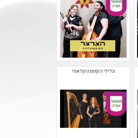
שם המפיק: נדב עובדיה
קטגוריה: מוזיקה קלאסית
צלילי הקסם הקלאסי
,כלים וצלילים
קהל יעד: ב - ו
נושאים: חוויות אישיות
,תרבות