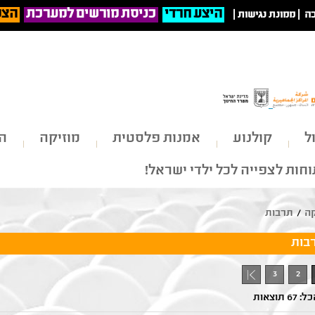
היצע חרדי
כניסת מורשים למערכת
הצט
ה
|
ממונת נגישות
|
ל
קולנוע
אמנות פלסטית
מוזיקה
הי
חות לצפייה לכל ילדי ישראל!
קה
/
תרבות
בות
3
2
6 תוצאות