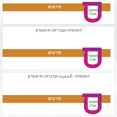
המזוודה (עברית)-תיאטרון
המזוודה -الحقيبة (ערבית)-תיאטרון