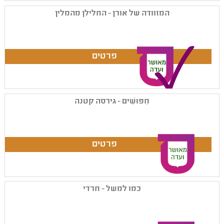
המזוודה של אורן - החלילן מהמלין
חִפּוּשִׁים - גירסה קטנה
כמו למשל - חרדי