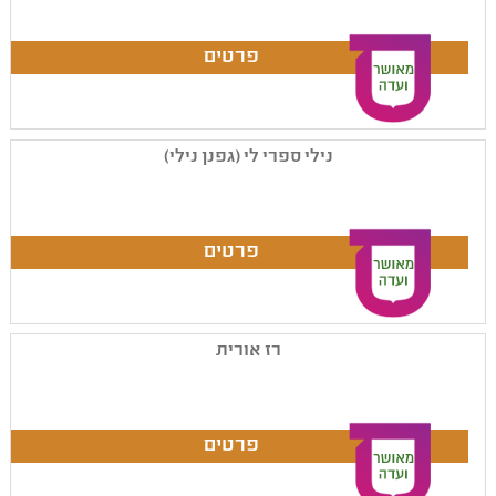
נילי ספרי לי (גפנן נילי)
רז אורית