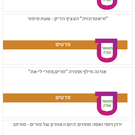
"תיאטרונויה" העציץ הריק - שעת סיפור
אורנה פילץ וספרה "מרים,ספרי לי את"
ירדן ויוסי ואסה וספרם: היום האחרון של פורים - מורחב