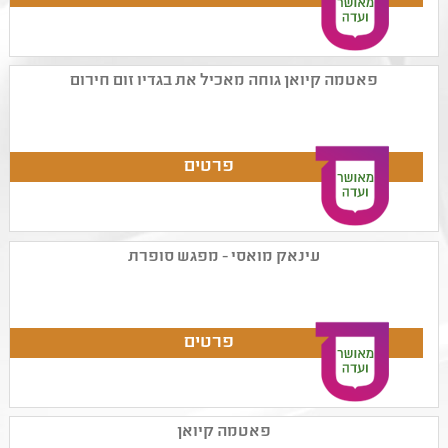
פאטמה קיואן גוחה מאכיל את בגדיו זום חירום
עינאק מואסי - מפגש סופרת
פאטמה קיואן