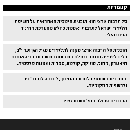
קטגוריות
סל תרבות ארצי הוא תוכנית חינוכית האחראית על חשיפת
תלמידי ישראל לתרבות ואמנות כחלק ממערכת החינוך
הפורמאלי.
תוכנית סל תרבות ארצי מקנה לתלמידים מגיל הגן ועד י"ב,
כלים לצפייה מודעת ובעלת משמעות בששת תחומי האמנות –
תיאטרון, מחול, מוזיקה, קולנוע, ספרות ואמנות פלסטית.
התוכנית משותפת למשרד החינוך, לחברה למתנ"סים
ולרשויות המקומיות.
התוכנית פועלת החל משנת 1987.