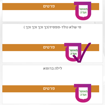
מי שלא נולד-מפסיד(כך וכך וכך וכך )
לילה ברומא