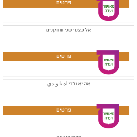
אל עצמי שני שחקנים
אה יא ולדי اه يا ولدي