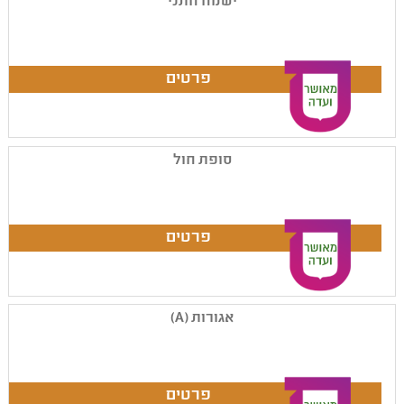
ישמח חתני
סופת חול
אגורות (A)