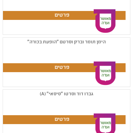
הימן תומר וברק וסרטם "הופעת בכורה"
גברו דוד וסרטו "סיסאי" (A)