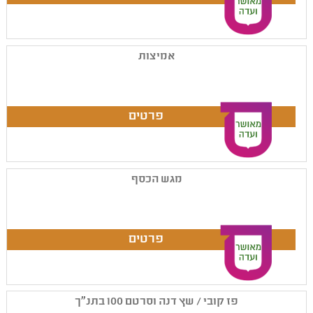
אמיצות
מגש הכסף
פז קובי / שץ דנה וסרטם 100 בתנ"ך