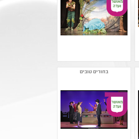
שם המפיק: דידה- בית
לתרבות רב תחומית
בחורים טובים
קטגוריה: מחזאות ישראלית
,תיאטרון לגיל הרך
קהל יעד: גן - גן
נושאים: