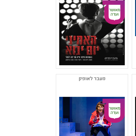
קהל יעד: ח - יב
נושאים: יחסים ,משפחה
שם המפיק: תאטרון הבימה
קטגוריה: תיאטרון מוזיקלי
מעבר לאופק
,תיאטרון רפרטוארי
,מחזאות ישראלית
קהל יעד: י - יב
נושאים: היסטוריה של עם
ישראל ,צבא וזיכרון