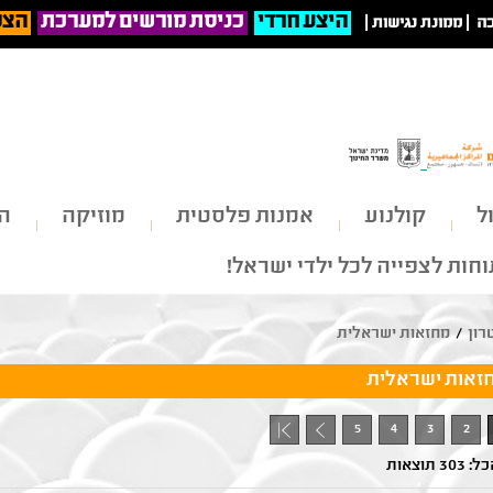
היצע חרדי
כניסת מורשים למערכת
הצט
ה
|
ממונת נגישות
|
ל
קולנוע
אמנות פלסטית
מוזיקה
הי
חות לצפייה לכל ילדי ישראל!
רון
/
מחזאות ישראלית
זאות ישראלית
5
4
3
2
+ 1
3 תוצאות