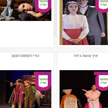
שם המפיק: תאטרון הנפש
שם המפיק: כריסטופר חביב
קטגוריה: תיאטרון נוער
קטגוריה: תיאטרון נוער
איך עושה בית?
נורי הקוסם הקטן
,מחזאות ישראלית
,הצגת יחיד ,מחזאות
קהל יעד: ט - יב
ישראלית
נושאים: שורשים ותרבויות
קהל יעד: יא - יב
ישראל ,היסטוריה של עם
נושאים: משפחה ,יחסים
ישראל ,משפחה
,תהליכי יצירה