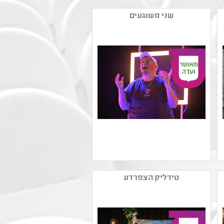
שני משוגעים
שם המפיק: תאטרון הנפש
קטגוריה: תיאטרון נוער
טידליק הצפרדע
,מחזאות ישראלית
קהל יעד: י - יב
נושאים: חוויות אישיות
,סבלנות וסובלנות