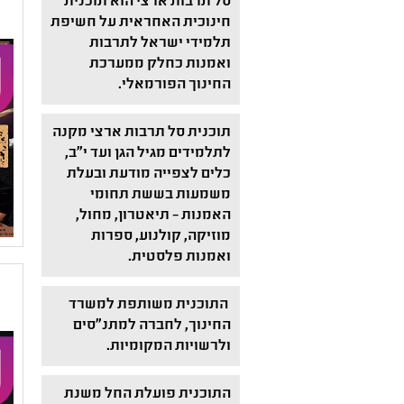
סל תרבות ארצי הוא תוכנית
חינוכית האחראית על חשיפת
תלמידי ישראל לתרבות
ואמנות כחלק ממערכת
החינוך הפורמאלי.
תוכנית סל תרבות ארצי מקנה
לתלמידים מגיל הגן ועד י"ב,
כלים לצפייה מודעת ובעלת
משמעות בששת תחומי
האמנות – תיאטרון, מחול,
מוזיקה, קולנוע, ספרות
ואמנות פלסטית.
התוכנית משותפת למשרד
החינוך, לחברה למתנ"סים
ולרשויות המקומיות.
התוכנית פועלת החל משנת