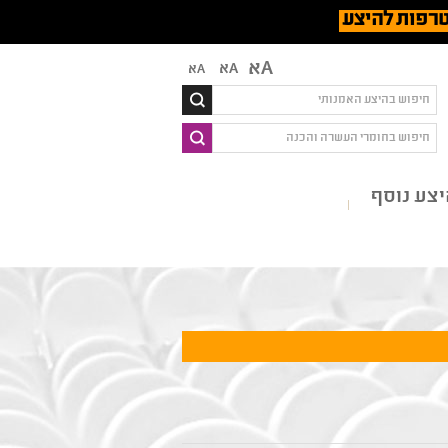
רפות להיצע
Aא
Aא
Aא
צע נוסף