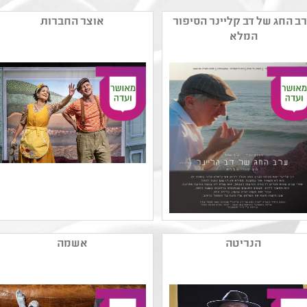
ב החג של דב קליינר הסיפור
אוצר החברות
המלא
שם המפיק: נאוה מקמל
שם המפיק: מדיטק חולון
עתיר
קטגוריה: תיאטרון ילדים
הנריטה
אשמה
קטגוריה: מחזאות ישראלית
,מחזאות ישראלית
קהל יעד: ח - יב
קהל יעד: א - ד
נושאים:
נושאים: מקום ,יחסים
,חוויות אישיות