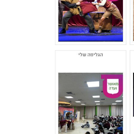
שם המפיק: תאטרון השעה
הישראלי
הגלימה שלי
קטגוריה: מחזאות ישראלית
,עיבוד ליצירה ספרותית
,תיאטרון ילדים
קהל יעד: א - ב
נושאים: משפחה