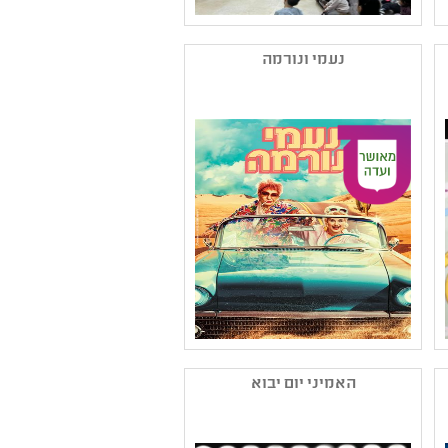
שם המפיק: טלי ורסנו
אייסמן
נעמי ונורמה
קטגוריה: הצגת יחיד
,מחזאות ישראלית ,תיאטרון
לגיל הרך ,תיאטרון ילדים
קהל יעד: גן - א
נושאים: חוויות אישיות
שם המפיק: תאטרון
הקאמרי
האמיני יום יבוא
קטגוריה: תיאטרון
רפרטוארי ,מחזאות
ישראלית