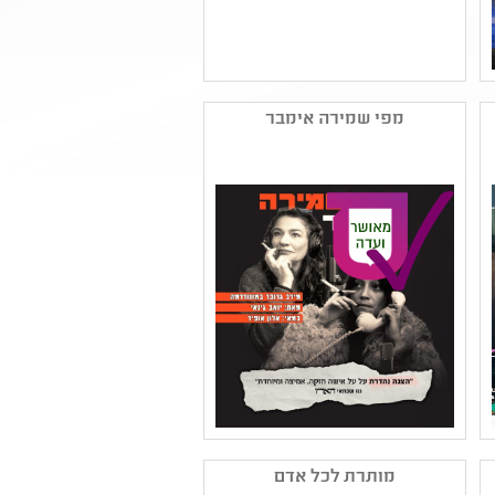
שם המפיק: תאטרון בית
ליסין
מפי שמירה אימבר
קטגוריה: מחזאות ישראלית
,תיאטרון רפרטוארי
קהל יעד: ז - יב
נושאים: קבוצות בחברה
,חברה ואקטואליה בישראל
,יחסים
שם המפיק: מירי פרלמן
בע"מ
מותרת לכל אדם
קטגוריה: מחזאות ישראלית