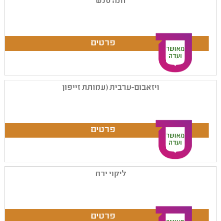
חנה סנש
ויזאבום-ערבית (עמותת זייפון
ליקוי ירח