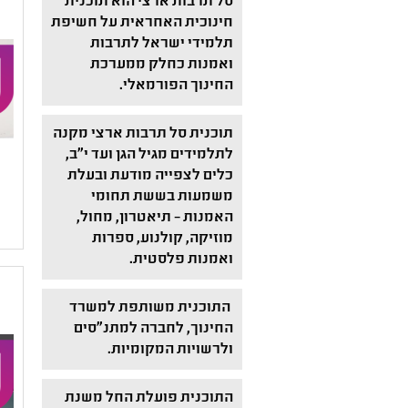
סל תרבות ארצי הוא תוכנית
חינוכית האחראית על חשיפת
תלמידי ישראל לתרבות
ואמנות כחלק ממערכת
החינוך הפורמאלי.
תוכנית סל תרבות ארצי מקנה
לתלמידים מגיל הגן ועד י"ב,
כלים לצפייה מודעת ובעלת
משמעות בששת תחומי
האמנות – תיאטרון, מחול,
מוזיקה, קולנוע, ספרות
ואמנות פלסטית.
התוכנית משותפת למשרד
החינוך, לחברה למתנ"סים
ולרשויות המקומיות.
התוכנית פועלת החל משנת