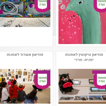
ומדע ,תהליכי יצירה
נושאים: יחסים ,תהליכי
יצירה
שם המפיק: שיש חן
שם המפיק: מוזיאוני חיפה
קטגוריה: ציור ,אמנות
קטגוריה: אמנות ישראלית
מוזיאון טיקוטין לאמנות
מוזיאון אשדוד לאמנות
ישראלית עכשווית
עכשווית ,אמנות רב תחומית
יפנית- חרדי
קהל יעד: א - יב
קהל יעד: גן - יב
נושאים: תרבות ,תהליכי
נושאים: חרדי ,היצע תרבות
יצירה
חרדית - תלמידות ,היצע
תרבות חרדית - תלמידים
,תהליכי יצירה ,שורשים
ותרבויות ישראל