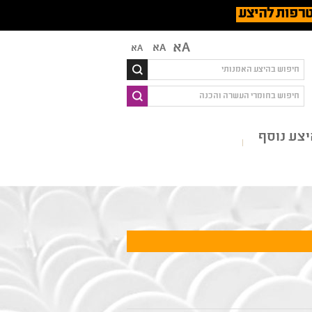
רפות להיצע
Aא
Aא
Aא
צע נוסף