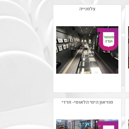
צלמנייה
שם המפיק: צלמנייה
קטגוריה: אמנות ישראלית
מוזיאון הימי הלאומי- חרדי
עכשווית ,צילום
קהל יעד: ד - ח
נושאים: תהליכי יצירה
,אמנות ומדע ,חוויות אישיות