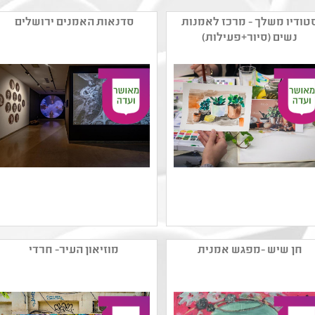
טודיו משלך - מרכז לאמנות
סדנאות האמנים ירושלים
נשים (סיור+פעילות)
שם המפיק: סטודיו משלך-
שם המפיק: סדנאות
מרכז לאמנות נשים
האמנים בירושלים
חן שיש -מפגש אמנית
מוזיאון העיר- חרדי
קטגוריה: אמנות מודרנית
קטגוריה: צילום ,אמנות
,אמנות רב תחומית ,אמנות
ישראלית עכשווית ,אמנות
ישראלית עכשווית
רב תחומית ,פיסול ,מיצב
קהל יעד:
,ציור ,עיצוב
נושאים: קיימות ,אמנות
קהל יעד: א - יב