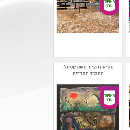
שם המפיק: מוזיאוני חיפה
קטגוריה: וידיאו ארט
מוזיאון הצייר משה קסטל-
ואמנות דיגיטלית ,אמנות רב
החברה החרדית
תחומית
קהל יעד: גן - יב
נושאים: היצע תרבות חרדית
- תלמידות ,תהליכי יצירה
,קיימות ,חרדי ,אמנות ומדע
,היצע תרבות חרדית -
תלמידים