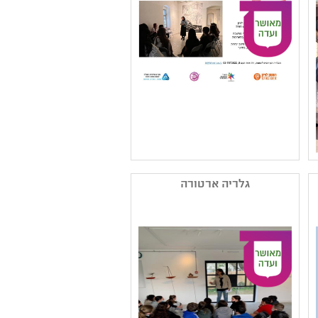
,תהליכי יצירה
שם המפיק: החברה
ההעירונית ראשל"צ - גלריה
גלריה ארטורה
קטגוריה: אמנות ישראלית
עכשווית
קהל יעד: גן - יב
נושאים: אמנות ומדע
,תהליכי יצירה