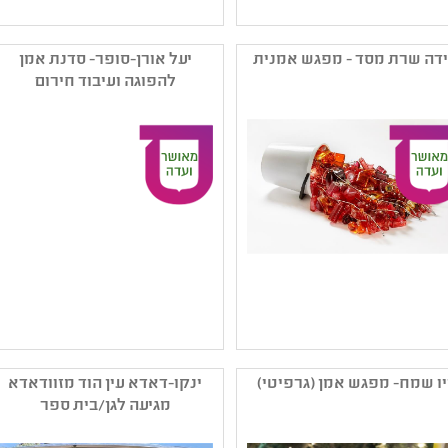
שם המפיק: החברה לבידור
שם המפיק: מוזיאון אגם
ובילוי (חולון) בע"מ
קטגוריה: וידיאו ארט
דה שרת מסד - מפגש אמנית
יעל אורן-סופר- סדנת אמן
קטגוריה: עיצוב ,אמנות רב
ואמנות דיגיטלית ,פיסול
להפוגה ועיבוד חירום
תחומית
,אמנות מודרנית
קהל יעד: א - יב
קהל יעד: גן - יב
נושאים: קיימות ,תרבות
נושאים: תהליכי יצירה
יהודית ,תהליכי יצירה
שם המפיק: לידה שרת מסד
שם המפיק: יעל אורן-סופר
קטגוריה: אמנות ישראלית
קטגוריה: הדפס ,אמנות
יו שמח- מפגש אמן (גרפיטי)
ינקו-דאדא עין הוד מזוודאדא
עכשווית ,אמנות רב תחומית
ישראלית עכשווית
מגיעה לגן/בית ספר
קהל יעד: א - יב
קהל יעד: ט - יב
נושאים: תהליכי יצירה
נושאים: תהליכי יצירה