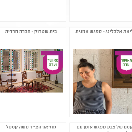
שם המפיק: מוזיאוני חיפה
שם המפיק: מוזיאון אשדוד
קטגוריה: אמנות רב תחומית
קטגוריה: עיצוב ,צילום
יאת אלבלינג - מפגש אמנית
בית שטרוק - חברה חרדית
קהל יעד: גן - יב
,אמנות ישראלית עכשווית
נושאים: תהליכי יצירה
,ציור ,מיצב ,פיסול
,היצע תרבות חרדית -
קהל יעד: גן - יב
תלמידים ,חרדי ,היצע
נושאים: אמנות ומדע
תרבות חרדית - תלמידות
,תהליכי יצירה ,תרבות
,תרבות עולם
שם המפיק: ליאת אלבלינג
שם המפיק: מוזיאוני חיפה
קטגוריה: אמנות ישראלית
קטגוריה: אמנות ישראלית
סם של צבע מפגש אומן עם
מוזיאון הצייר משה קסטל
עכשווית ,מיצב ,צילום
עכשווית ,הדפס ,ציור