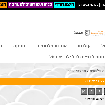
היצע חרדי
כניסת מורשים למערכת
הצט
ה
|
ממונת נגישות
|
ל
קולנוע
אמנות פלסטית
מוזיקה
הי
חות לצפייה לכל ילדי ישראל!
ת פלסטית
/
תהליכי יצירה
ליכי יצירה
3
2
7 תוצאות