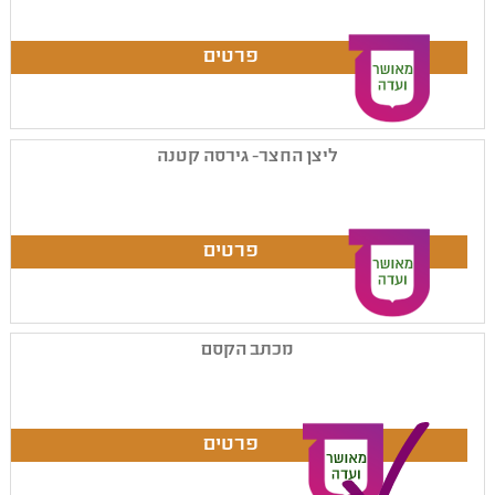
ליצן החצר- גירסה קטנה
מכתב הקסם