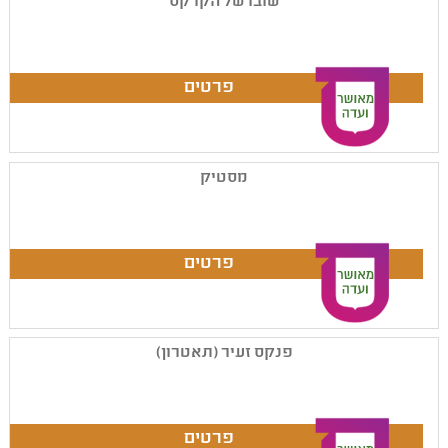
שובו של הקרקס
מסטיק
פנקס זעיר (תאטרון)