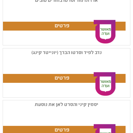
ארז תדמור וסרטו בחורים טובים
נדב לפיד וסרטו הברך (יונייטד קינג)
יסמין קיני והסרט לאן את נוסעת