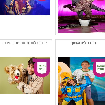
שם המפיק: אלמינא-בית
שם המפיק: תאטרון השעה
ליוצרים בנמל יפו
הישראלי
מעבר לים (גושן)
יונתן בלש ממש - זום - חירום
קטגוריה: תיאטרון נוער
קטגוריה: מפגש תיאטרון
,בשפה הערבית
,מחזות זמר
קהל יעד: ז - יב
קהל יעד: א - ה
נושאים: חירום זום Zoom
נושאים: תשפב ,חירום זום
,עם כלביא ,תשפב ,סבלנות
Zoom
וסובלנות