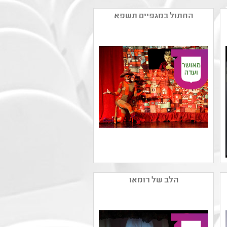
החתול במגפיים תשפא
שם המפיק: תאטרון הקיבוץ
קטגוריה: תיאטרון ילדים
הלב של רומאו
,תיאטרון לגיל הרך ,עיבוד
ליצירה ספרותית
קהל יעד: גן - ג
נושאים: כיתות א'-ב' - חירום
,תשפב