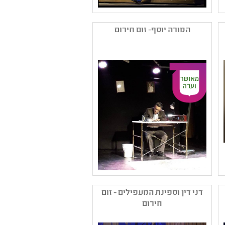
שם המפיק: תאטרון ארצי
לילדים ונוער
המורה יוסף- זום חירום
קטגוריה: הצגת יחיד ,עיבוד
ליצירה ספרותית
קהל יעד: ג - ז
נושאים: חברה ואקטואליה
בישראל ,קבוצות בחברה
,תשפב ,חירום זום Zoom
שם המפיק: מרכז אל-קלעה
לאמנויות הבמה ע״ר
דני דין וספינת המעפילים - זום
קטגוריה: תיאטרון נוער
חירום
קהל יעד: יא - יב
נושאים: משפחה ,חירום זום