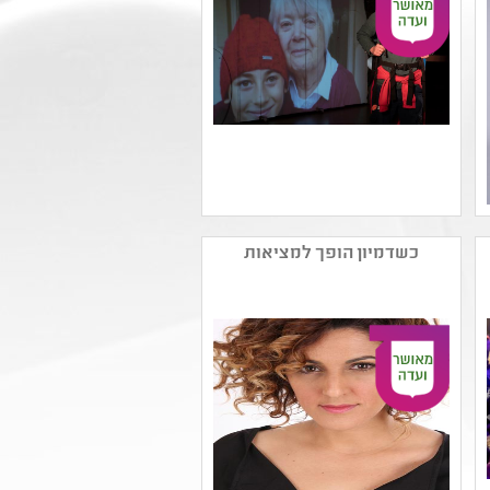
שם המפיק: תאטרון השעה
הישראלי
כשדמיון הופך למציאות
קטגוריה: מחזאות מתורגמת
קהל יעד: ג - ד
נושאים: תשפב ,משפחה