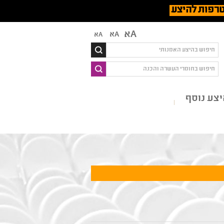
רפות להיצע
Aא
Aא
Aא
צע נוסף