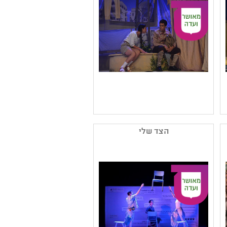
Zoom ,תשפב ,יחסים
שם המפיק: עמותת
שיא(גושן)
הצד שלי
קטגוריה: תיאטרון
רפרטוארי ,עיבוד ליצירה
ספרותית
קהל יעד: א - ד
נושאים: חברה ואקטואליה
בישראל ,תשפב ,כיתות א'-
ב' - חירום זום ,כיתות א'-ב' -
חירום ,היסטוריה של עם
ישראל ,חירום זום Zoom
,קבוצות בחברה