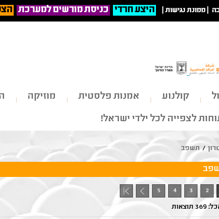
היצע חרדי
כניסת מורשים למערכת
הצט
ה
|
ממונת נגישות
|
ל
קולנוע
אמנות פלסטית
מוזיקה
הי
חות לצפייה לכל ילדי ישראל!
רון
/
תשפב
פב
5
4
3
2
+ 1
3 תוצאות