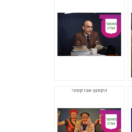
נושאים: תשפב ,חירום זום
Zoom
שם המפיק: תאטרון הנפש
קטגוריה: תיאטרון נוער
הקמצן-אבו קמוני
קהל יעד: י - יב
נושאים: חירום זום Zoom
,זכרון השואה ,תשפב