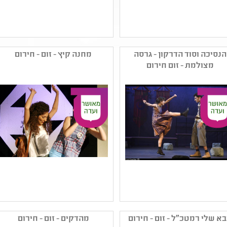
שם המפיק: תאטרון ארצי
שם המפיק: אנסמבל
לילדים ונוער
צפונית'לה
הנסיכה וסוד הדרקון - גרסה
מחנה קיץ - זום - חירום
קטגוריה: מחזאות ישראלית
קטגוריה: תיאטרון לגיל הרך
מצולמת - זום חירום
קהל יעד: א - ב
,תיאטרון ילדים
נושאים: תשפב ,קיימות
קהל יעד: א - ג
נושאים: תשפב
שם המפיק: יעל סלור
שם המפיק: אלמינא-בית
קטגוריה:
ליוצרים בנמל יפו
א שלי רמטכ"ל - זום - חירום
מהדקים - זום - חירום
קהל יעד: ג - ו
קטגוריה: תיאטרון נוער