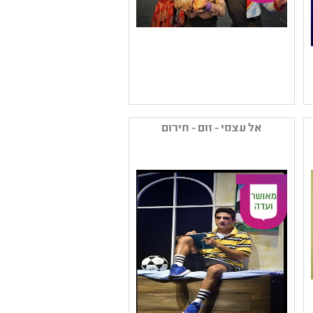
שם המפיק: אנסמבל
תאטרון פרינג' נצרת
אל עצמי - זום - חירום
קטגוריה: בשפה הערבית
,תיאטרון
בובות/צלליות/חפצים
,תיאטרון נוער
קהל יעד: ז - יב
נושאים: תשפב ,תרבות
עולם