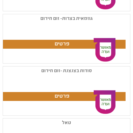
גוזמאית בצרות- זום חירום
סודות בצנצנת -זום חירום
טאל