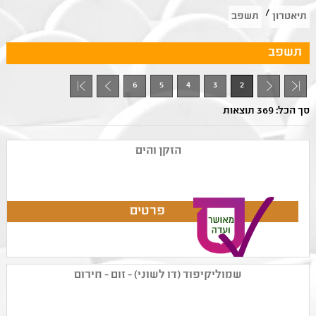
/
תיאטרון
תשפב
תשפב
6
5
4
3
2
+ 1
- 1
סך הכל: 369 תוצאות
הזקן והים
שמוליקיפוד (דו לשוני) - זום - חירום