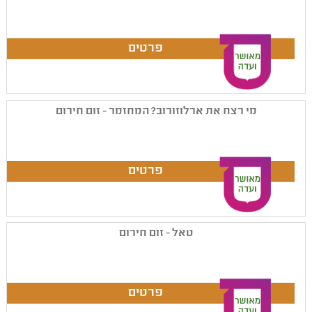
מי רצח את ארלוזורוב? המחזמר - זום חירום
טאל - זום חירום