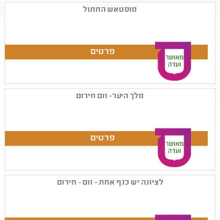
מוסטאש החתול
מלך היער- זום חירום
לציונה יש כנף אחת - זום - חירום