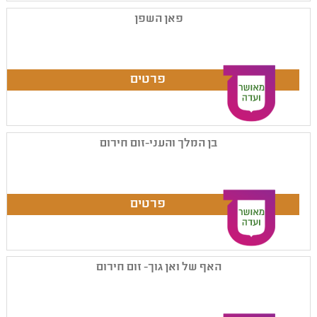
פאן השפן
בן המלך והעני-זום חירום
האף של ואן גוך- זום חירום