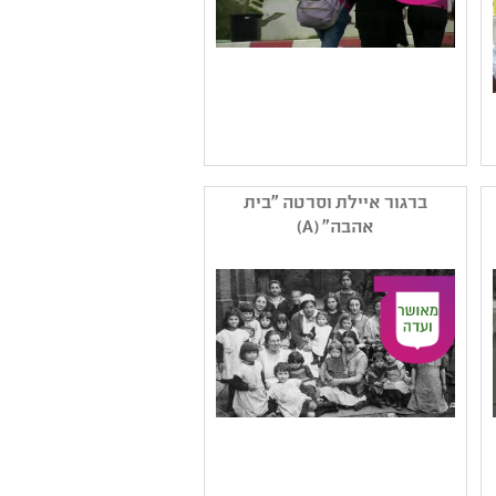
שם המפיק: בילאל יוסף
קטגוריה: קולנוע תיעודי
ברגור איילת וסרטה "בית
,בשפה הערבית
אהבה" (A)
קהל יעד: י - יב
נושאים: מורשת ותרבות
ערבית ,זהות ומגדר ,יחסים
,חברה ואקטואליה בישראל
,תשפב