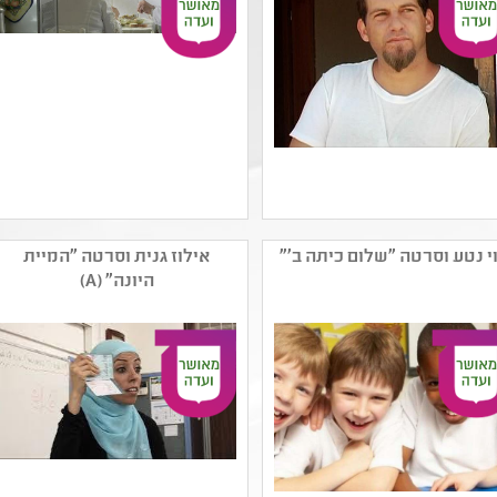
שם המפיק: טריינין אופיר
שם המפיק: כץ פילמס רמי
קטגוריה: קולנוע תיעודי
כץ
י נטע וסרטה "שלום כיתה ב'"
אילוז גנית וסרטה "המיית
קהל יעד: י - יב
קטגוריה: קולנוע תיעודי
היונה" (A)
נושאים: שילוב וצרכים
קהל יעד: ט - יב
מיוחדים ,תשפב ,קבוצות
נושאים: היסטוריה של עם
בחברה ,תהליכי יצירה
ישראל ,תשפב ,זכרון
,חברה ואקטואליה בישראל
השואה ,זהות ומגדר