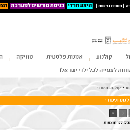
היצע חרדי
כניסת מורשים למערכת
הצט
ה
|
ממונת נגישות
|
ל
קולנוע
אמנות פלסטית
מוזיקה
הי
חות לצפייה לכל ילדי ישראל!
וע
/
קולנוע תיעודי
לנוע תיעודי
6
- 1
1 תוצאות