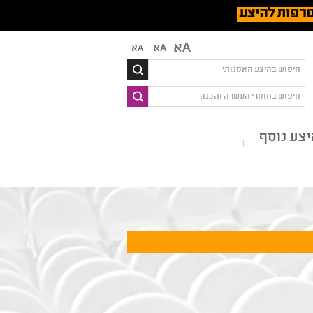
רפות להיצע
Aא
Aא
Aא
צע נוסף