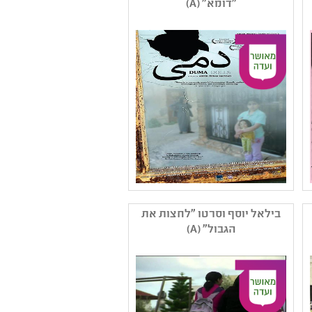
"דומא" (A)
קהל יעד: י - יב
נושאים: תשפב ,זהות ומגדר
,חברה ואקטואליה בישראל
,צבא וזיכרון
שם המפיק: זייבק-חדאד
עביר
בילאל יוסף וסרטו "לחצות את
קטגוריה: בשפה הערבית
הגבול" (A)
,קולנוע תיעודי
קהל יעד: י - יב
נושאים: חברה ואקטואליה
בישראל ,זהות ומגדר
,מורשת ותרבות ערבית
,תשפב