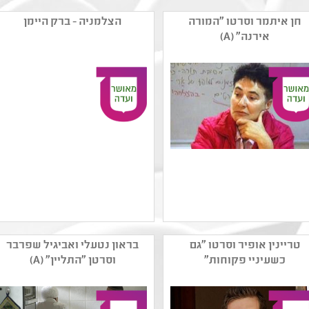
חן איתמר וסרטו "המורה
הצלמניה - ברק היימן
אירנה" (A)
שם המפיק: חן איתמר
שם המפיק: סרטי האחים
קטגוריה: קולנוע תיעודי
הימן
טריינין אופיר וסרטו "גם
בראון נטעלי ואביגיל שפרבר
קהל יעד: ו - יב
קטגוריה: קולנוע תיעודי
כשעיניי פקוחות"
וסרטן "התליין" (A)
נושאים: קבוצות בחברה
קהל יעד: ז - יב
,תשפב ,חברה ואקטואליה
נושאים: תשפב ,משפחה
בישראל