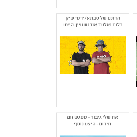
שם המפיק: ברגור איילת
קטגוריה: קולנוע תיעודי
הדונם של סבתא/ירמי שיק
קהל יעד: ז - יב
בלום ואלעד אורנשטיין-היצע
נושאים: חברה ואקטואליה
נוסף
בישראל ,זכרון השואה
,תשפב
שם המפיק: ירמי שיק בלום
ואלעד אורנשטיין
אח שלי גיבור - מפגש זום
קטגוריה: קומדיה ,קולנוע
חירום - היצע נוסף
תיעודי
קהל יעד: ט - יב