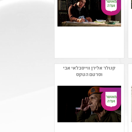
שם המפיק: כץ פילמס רמי
כץ
קנולר אלירן ווייסבלאי אבי
קטגוריה: קולנוע תיעודי
וסרטם הטקס
קהל יעד: י - יב
נושאים: תרבות יהודית
,תשפב ,זהות ומגדר ,אמנות
ומדע