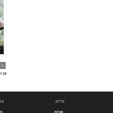
סך הכל: 77
מידע
צו
אודות
פנ