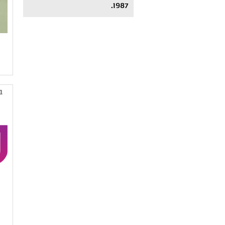
1987.
ב