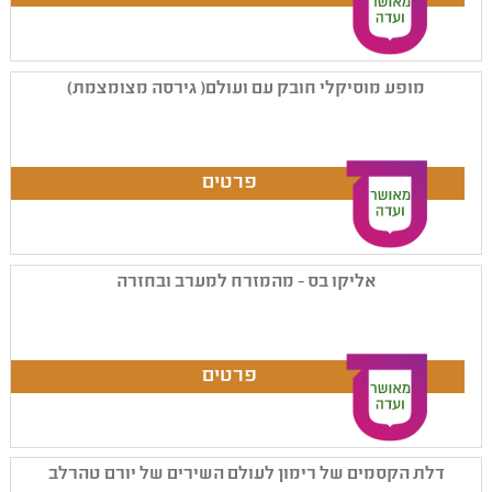
מופע מוסיקלי חובק עם ועולם( גירסה מצומצמת)
אליקו בס - מהמזרח למערב ובחזרה
דלת הקסמים של רימון לעולם השירים של יורם טהרלב