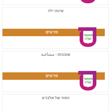
אינתי ילד
שובבות - مشاغبة
הסוד של אלברט