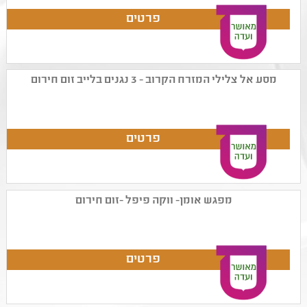
מסע אל צלילי המזרח הקרוב - 3 נגנים בלייב זום חירום
מפגש אומן- ווקה פיפל -זום חירום