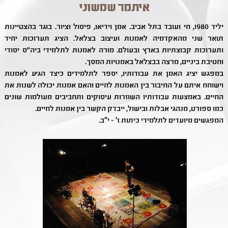
איתמר שמשוני
יליד 1980, חי ועובד בתל אביב. אמן וידיאו, פיסול וציור. בוגר בהצטיינות
תואר שני מהאקדמיה לאמנות ועיצוב בצלאל. הציג תערוכות יחיד
ותערוכות קבוצתיות בארץ ובעולם. מורה לאמנות לתלמידי ביה״ס יסודי
וחטיבת ביניים, מרצה בבצלאל באמנויות המסך.
במפגש יציג האמן את עבודותיו, יספר לתלמידים כיצד הגיע לאמנות
וישוחח איתם על החיבור בין האמנות לחיים והאם אמנות יכולה לשנות את
החיים. באמצעות עבודותיו השוזרות עיסוקים ותחביבים מעולמות שונים
כמו ספורט, מנהגי אבלות ובישול, ייבדק הקשר בין אמנות לחיים.
המפגשים מיועדים לתלמידי כיתות ז' - י"ב.