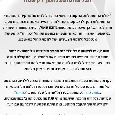
"חבל שהמופע נמשך רק שעה"
"אולם ההתעמלות, המקום היומיומי המוכר לילדים ממשחקיהם ומשיעורי
ההתעמלות הפך לרגע קסום אחד למרכז צפייה באמנות ובתרבות מסוג
אחר לגמרי...." כך סיכמה בהתרגשות
זהבה פאול,
רכזת המועצה האיזורית
בני שמעון את חווייתה לאחר הצפייה במופע המחול "כמויות", מופע של
אנסמבל (להקת הצעירים) של להקת מחול בת-שבע.
השנה, צפו לראשונה כל ילדי בתי הספר היסודיים של המועצה במופע
מחול עכשווי. הצפייה במופע מימשה את ההחלטה שהתקבלה השנה
במועצה - להכיר לילדים שלושה תחומי אמנות אליהם טרם התוודעו עד
כה: מחול עכשווי, אופרה ומפגשי אמן פלסטי.
לקראת המופע העבירו מחנכות השכבות השונות הכנה לילדים, בהתבסס
על חומרים שפרסם סל תרבות ארצי: חוברת מסדרת "צורות" העוסקת
ב
מחול מודרני
, ומאמר בסדרת "אודות" על המופע
"כמויות".
עם זאת, ולמרות ההכנה, שיתפה אותי
אנה
מחנכת כיתה ב' במחשבותיה:
"לא ידעתי איך יתקבל המופע.. זאת היתה הפתעה גדולה גם עבורי..".