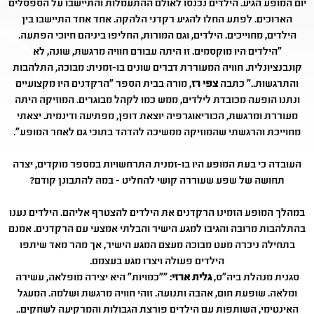
יום המופע הגיע. הילדים נכנסו לאולם ההתעמלות והתיישבו על הספסלים
הארוכים. לפתע החלו להגיע רקדני הלהקה. אחד אחד התיישבו בין
הילדים, מחוייכים. הילדים, וגם המורות, החליפו ביניהם חיוכי הפתעה.
"הילדים היו מוקסמים. זו היתה עבורם חוויה מרגשת, שונה, לא
קונבנציונלית. חוויה המעוררת דברים שונים בו-זמנית: מבוכה, התלהבות
והתרגשות.." כתבה
צפי רז
, מורה בבית הספר "הרקדנים היו מקצועיים
ונתנו הופעה מכובדת לילדים, ממש כמו לקהל מבוגרים. המוזיקה היתה
מעוררת ומרגשת, הכוריאוגרפיה יוצאת דופן, מפתיעה ודינמית. יצאתי
מחוייכת והרגשתי שהמוזיקה ממשיכה להדהד בתוכי גם לאחר המופע".
העובדה כי בעת המופע היו בו-זמנית התרחשויות במספר מוקדים, יצרה
תחושה של שפע שעוררה קושי להחליט - במה להתבונן קודם?
במהלך המופע הזמינו הרקדנים את הילדים להצטרף אליהם. הילדים נענו
בהתלהבות מרובה והגיבו למגע הישיר והבלתי אמצעי עם הרקדנים. אמנם
בתחילה ניכרה מעט מבוכה מעצם המגע הישיר, אך מהר מאד שיתפו
הילדים פעולה ויצרו מגע בעצמם.
סגנית מנהלת ביה"ס,
גלית ארזי
: ""כמויות" היא יצירה מופלאה, עשירה
ומלאה. שופעת חום, אהבה ותנועה. זוהי חוויה מרגשת ושלמה. המעגל
האינטימי, השותפות עם הילדים פורצת הגבולות והמרקיעה לשחקים..