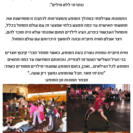
נותרתי ללא מילים".
התמונות שצילמתי במהלך המופע והמצורפות לכתבה זו ממחישות את
תחושתי האישית עד כמה מפגש בלתי אמצעי זה עם עולם המחול בכלל,
והמחול העכשווי בפרט, הציג לילדים תחום אמנותי שלא היה מוכר להם,
ויצר אצלם חוויה חיובית ובונה להמשך היכרותם עם עולם המחול.
זווית חיובית נוספת נוצרה בעת המופע, כאשר מספר חברי קיבוץ חצרים
בני הגיל השלישי הצטרפו לצפייה. נוכחותם המחישה עד כמה מתאים
המופע לכל הגילאים... ואכן, בתום המופע שמעתי מילדים וממורים כאחד:
"נהניתי מאד. חבל שהמופע נמשך רק שעה.."
מבחר תמונות מן המופע: