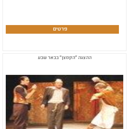
ההצגה "הקמצן" בבאר שבע