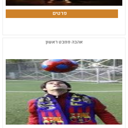
אהבה ממבט ראשון