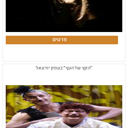
"הקץ של העץ" בעמק יזרעאל