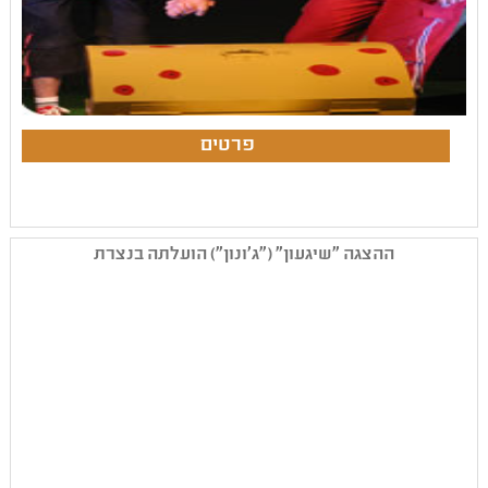
ההצגה "שיגעון" ("ג'ונון") הועלתה בנצרת