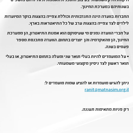
ולקחת חלק משמעותי בעיצוב התוכנית האמנותית אליה הם נחשפים
בשנותיהם במערכת החינוך.
החברות בוועדה הינה התנדבותית וכוללת צפייה בהצגות בוקר המיועדות
לילדים לצד צפייה בהצגות ערב של כל התיאטראות בארץ.
על חברי הוועדה נמנים מי שעיסוקם הוא אמנות התיאטרון, הן ממערכת
החינוך, הן מהאקדמיה והן יוצרים בתחום. הוועדה מתכנסת מספר
פעמים בשנה.
▪ על המועמדים להיות בעלי תואר שני ומעלה בתחום התיאטרון, או בעלי
תואר ראשון לצד ניסיון מקצועי משמעותי.
ניתן להגיש מועמדות או להציע שמות מועמדים ל:
ranit@matnasim.org.il
רק פניות מתאימות תעננה.