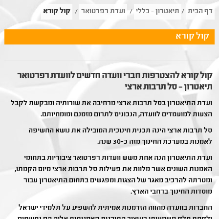
דף הבית
/
תיאטרון - כללי
/
ועדת רפרטואר
/
קול קורא
קול קורא
קול קורא להצטרפות חברי וועדה חדשים לוועדת רפרטואר
תיאטרון – סל תרבות ארצי
ועדת התיאטרון בסל תרבות ארצי מרחיבה את שורותיה ומבקשת לקבל
הצעות למועמדים לוועדה, הנכונים לתרום מזמנם ומומחיותם.
סל תרבות ארצי הינה תכנית חינוכית המובילה את נושא החשיפה
לאמנות במערכת החינוך מזה כ-30 שנה.
ועדת התיאטרון הנה אחת משש וועדות רפרטואר ציבוריות בתחומי
האמנות השונים אשר מלוות את פעילות סל תרבות ארצי מיום הקמתו,
ומטרתה להרכיב מאגר של הצגות ומפגשים בתחום התיאטרון עבור
מוסדות החינוך ברחבי הארץ.
החברות בוועדה מהווה הזדמנות אמיתית להשפיע על תלמידי ישראל