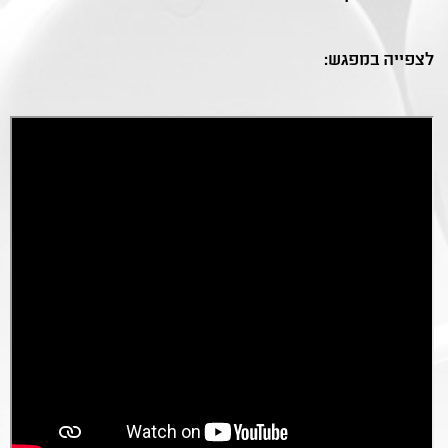
לצפייה במפגש: