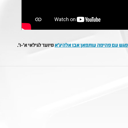
גש עם פהימה עותמאן אבו אלהיג'א
מיועד לגילאי א'-ו'.