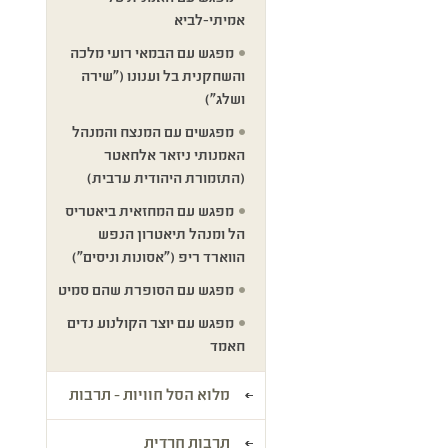
אמיתי-לביא
מפגש עם הבמאי רועי מלכה
והשחקנית בל וענונו ("שירה
ושלג")
מפגשים עם המנצח והמנהל
האמנותי ניזאר אלחאטר
(התזמורת היהודית ערבית)
מפגש עם המחזאית ביאטריס
הל ומנהל תיאטרון הנפש
הווארד ריפ ("אסונות וניסים")
מפגש עם הסופרת שהם סמיט
מפגש עם יוצר הקולנוע נדים
חאמד
מלוא הסל חוויות - תרבות
תרבות חרדית