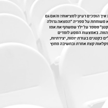
? איך הופכים רעיון למציאות? והאם גם
א משוחחת על ספריה "המצאה גדולה
 קטן" מספר על ילד שמשתף את אמו
ההווה. באמצעות המסע לומדים
 כקטנים בעזרת יזמות, יצירתיות,
חקלאות קצת אחרת ובחשיבה מחוץ