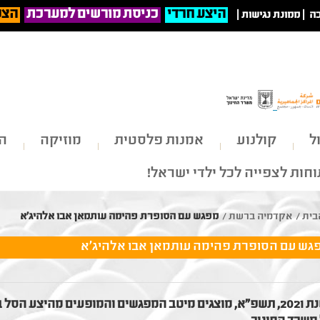
היצע חרדי
כניסת מורשים למערכת
הצט
ה
|
ממונת נגישות
|
ל
קולנוע
אמנות פלסטית
מוזיקה
הי
חות לצפייה לכל ילדי ישראל!
בית
/
אקדמיה ברשת
/
מפגש עם הסופרת פהימה עותמאן אבו אלהיג׳א
גש עם הסופרת פהימה עותמאן אבו אלהיג׳א
בשנת 2021, תשפ"א, מוצגים מיטב המפגשים והמופעים מהיצע 