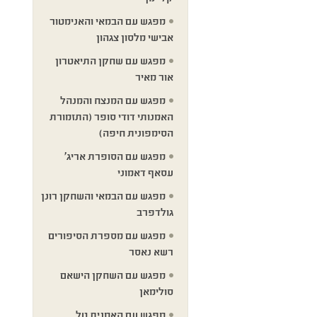
מפגש עם הבמאי והאנימטור
אבישי מלסון צגהון
מפגש עם שחקן התיאטרון
אור מאיר
מפגש עם המנצח והמנהל
האמנותי דודי סופר (התזמורת
הסימפונית חיפה)
מפגש עם הסופרת אריג'
עסאף דאמוני
מפגש עם הבמאי והשחקן רונן
גולדפרב
מפגש עם מספרת הסיפורים
רשא נאסר
מפגש עם השחקן הישאם
סולימאן
מפגש עם האמנית טל