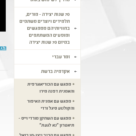
מדריך לשימוש באתר
70 שנות יצירה - מורים,
תלמידים ויוצרים משתפים
בחוויותיהם ממפגשים
ומופעים המשתתפים
במיזם 70 שנות יצירה
המפ
זמר עברי
אקדמיה ברשת
מפגש עם הכוריאוגרפית
והאמנית דפנה מירו
מפגש עם אמנית האיפור
והקולנוע סיגל ורדי
מפגש עם השחקן מורדי וייס -
תיאטרון "נא לגעת"
מפגש עם הכנר ניצן-חן רזאל