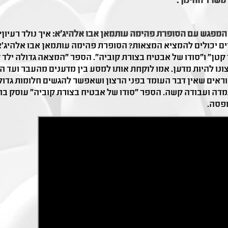
משרד החינוך.
המפגש עם הסופרת פהימה עותמאן אבו אלהיג׳א:
איך נולד רעיון
ים יכולים להמציא המצאות? הסופרת פהימה עותמאן אבו אלהיג׳
 קטן" ו"סודו של אבטיח בצורת קוביה". הספר "המצאה גדולה ילד
ונו להיות מדען. אמו לוקחת אותו למסע בין מדענים מהעבר ועד 
ראים שאין דבר העומד בפני הרצון ושאפשר להגשים חלומות גדולים
דה ועבודה קשה. הספר "סודו של אבטיח בצורת קוביה" עוסק ב
פסה.