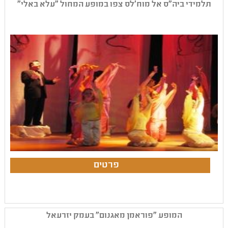
תלמידי ביה"ס אל מוח'לס צפו במופע המחול "עלא באלי"
המופע "פוראמן מאגנום" בעמק יזרעאל