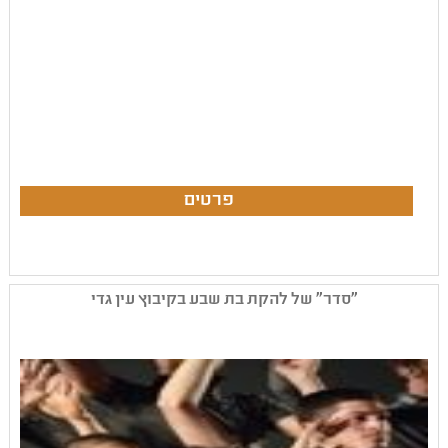
"סדר" של להקת בת שבע בקיבוץ עין גדי