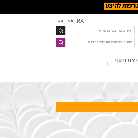
רפות להיצע
Aא
Aא
Aא
צע נוסף