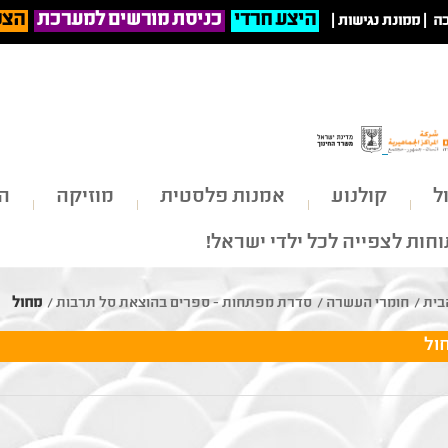
היצע חרדי
כניסת מורשים למערכת
הצט
ה
|
ממונת נגישות
|
ל
קולנוע
אמנות פלסטית
מוזיקה
הי
חות לצפייה לכל ילדי ישראל!
בית
/
חומרי העשרה
/
סדרת מפתחות - ספרים בהוצאת סל תרבות
/
מחול
ול