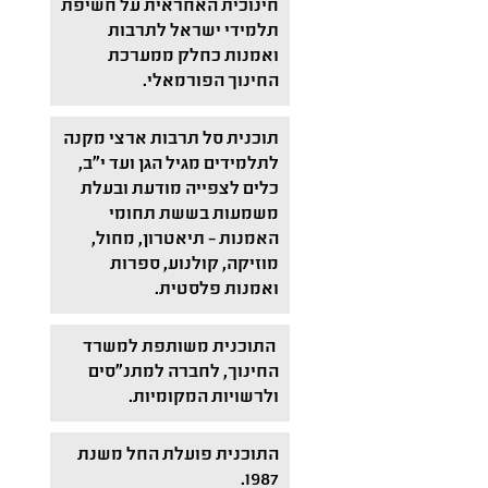
חינוכית האחראית על חשיפת
תלמידי ישראל לתרבות
ואמנות כחלק ממערכת
החינוך הפורמאלי.
תוכנית סל תרבות ארצי מקנה
לתלמידים מגיל הגן ועד י"ב,
כלים לצפייה מודעת ובעלת
משמעות בששת תחומי
האמנות – תיאטרון, מחול,
מוזיקה, קולנוע, ספרות
ואמנות פלסטית.
התוכנית משותפת למשרד
החינוך, לחברה למתנ"סים
ולרשויות המקומיות.
התוכנית פועלת החל משנת
1987.