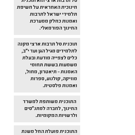
סל תרבות ארצי הוא תוכנית
חינוכית האחראית על חשיפת
תלמידי ישראל לתרבות
ואמנות כחלק ממערכת
החינוך הפורמאלי.
תוכנית סל תרבות ארצי מקנה
לתלמידים מגיל הגן ועד י"ב,
כלים לצפייה מודעת ובעלת
משמעות בששת תחומי
האמנות – תיאטרון, מחול,
מוזיקה, קולנוע, ספרות
ואמנות פלסטית.
התוכנית משותפת למשרד
החינוך, לחברה למתנ"סים
ולרשויות המקומיות.
התוכנית פועלת החל משנת