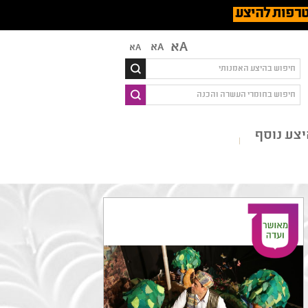
רפות להיצע
Aא
Aא
Aא
צע נוסף