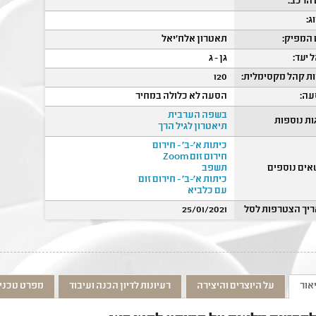
הרכב:
ג:
המפיק:
תאטרון אלח'יאל
 יעד:
גן - ג
ת קהל מקסימלית:
120
ה:
הסעה לא כלולה במחיר
בשפה הערבית
ות נוספות
תיאטרון לגיל הרך
כיתות א'-ב' - חירום
חירום זום Zoom
אים נוספים
תשפב
כיתות א'-ב' - חירום זום
עם כלביא
יך הצטרפות לסל
25/01/2021
אור
על היוצרים והיצירה
רעיונות לדיון הכנה ועיבוד
מפרט טכני