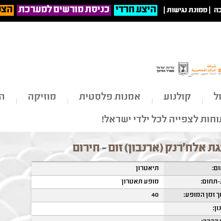
היצע חרדי
כניסת מורשים למערכת
הצט
ה
|
ממונת נגישות
|
ל
קולנוע
אמנות פלסטית
מוזיקה
הי
חות לצפייה לכל ילדי ישראל!
ת אלח'רנק (ארנבון) זום - חירום
ם:
תיאטרון
תחום:
מופע תאטרון
 זמן המופע:
40
ון: