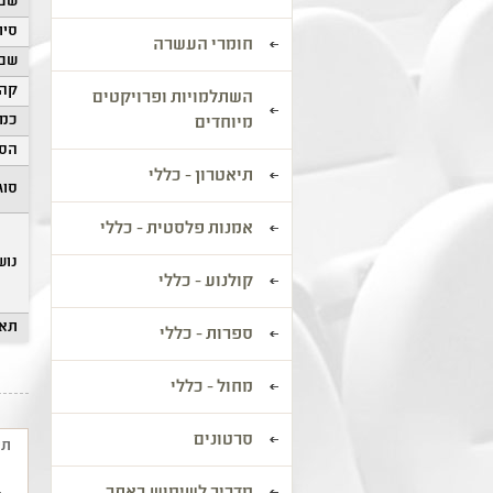
שם 
סיוו
חומרי העשרה
שם 
קהל
השתלמויות ופרויקטים
כמו
מיוחדים
הסע
תיאטרון - כללי
סוג
אמנות פלסטית - כללי
נוש
קולנוע - כללי
תאר
ספרות - כללי
מחול - כללי
סרטונים
תי