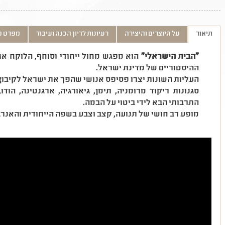
תיאור
על היוצרים והיצירה
רעיונות לדיון הכנה ועיבוד
מפרט ט
״הבית הישראלי״
הוא מפגש מחול ייחודי וסוחף, הלוקח א
ההיסטוריים של מדינת ישראל.
העליות השונות יצרו פסיפס אנושי שהפך את ישראל לקיבוץ ג
סגנונות ריקוד מרומניה, תימן, גיאורגיה, ארגנטינה, הו
התרבותי הבא לידי ביטוי על הבמה.
מופע רב חושי של תנועה, קצב וצבע בשפה הייחודית והאנ