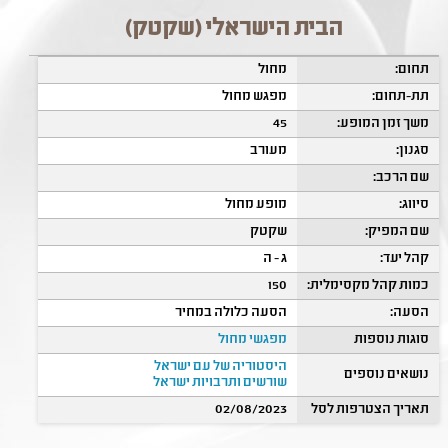
הבית הישראלי (שקטק)
תחום:
מחול
תת-תחום:
מפגש מחול
משך זמן המופע:
45
סגנון:
מעורב
שם הרכב:
סיווג:
מופע מחול
שם המפיק:
שקטק
קהל יעד:
ג - ה
כמות קהל מקסימלית:
150
הסעה:
הסעה כלולה במחיר
סוגות נוספות
מפגשי מחול
היסטוריה של עם ישראל
נושאים נוספים
שורשים ותרבויות ישראל
תאריך הצטרפות לסל
02/08/2023