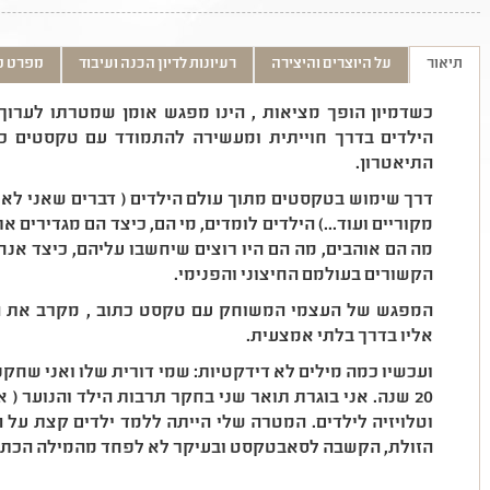
תיאור
על היוצרים והיצירה
רעיונות לדיון הכנה ועיבוד
מפרט ט
כשדמיון הופך מציאות , הינו מפגש אומן שמטרתו לערוך 
הילדים בדרך חוייתית ומעשירה להתמודד עם טקסטים כ
התיאטרון.
דרך שימוש בטקסטים מתוך עולם הילדים ( דברים שאני לא 
מקוריים ועוד...) הילדים לומדים, מי הם, כיצד הם מגדירים
מה הם אוהבים, מה הם היו רוצים שיחשבו עליהם, כיצד אנ
הקשורים בעולמם החיצוני והפנימי.
המפגש של העצמי המשוחק עם טקסט כתוב , מקרב את הט
אליו בדרך בלתי אמצעית.
ועכשיו כמה מילים לא דידקטיות: שמי דורית שלו ואני שחקני
20 שנה. אני בוגרת תואר שני בחקר תרבות הילד והנוער (
וטלויזיה לילדים. המטרה שלי הייתה ללמד ילדים קצת על
הזולת, הקשבה לסאבטקסט ובעיקר לא לפחד מהמילה הכתו