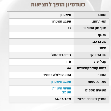
כשדמיון הופך למציאות
תחום:
תיאטרון
תת-תחום:
מפגש תאטרון
משך זמן המופע:
45
סגנון:
שם הרכב:
סיווג:
שם המפיק:
דורית דורה שלו
קהל יעד:
א - ד
כמות קהל מקסימלית:
80
הסעה:
הסעה כלולה במחיר
סוגות נוספות
מפגש תיאטרון
חוויות אישיות
נושאים נוספים
תשפב
תאריך הצטרפות לסל
14/03/2021