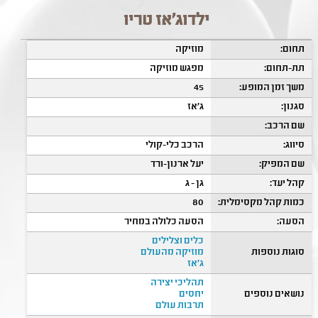
ילדוג'אז טריו
תחום:
מוזיקה
תת-תחום:
מפגש מוזיקה
משך זמן המופע:
45
סגנון:
ג'אז
שם הרכב:
סיווג:
הרכב כלי-קולי
שם המפיק:
יעל ארנון-ורד
קהל יעד:
גן - ג
כמות קהל מקסימלית:
80
הסעה:
הסעה כלולה במחיר
כלים וצלילים
סוגות נוספות
מוזיקה מהעולם
ג'אז
תהליכי יצירה
נושאים נוספים
יחסים
תרבות עולם