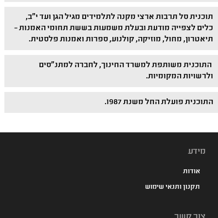
תוכנית סל תרבות ארצי מקנה לתלמידים מגיל הגן ועד י"ב,
כלים לצפייה מודעת ובעלת משמעות בששת תחומי האמנות –
תיאטרון, מחול, מוזיקה, קולנוע, ספרות ואמנות פלסטית.
התוכנית משותפת למשרד החינוך, לחברה למתנ"סים
ולרשויות המקומיות.
התוכנית פועלת החל משנת 1987.
מידע
אודות
תקנון ותנאי שימוש
צור קשר