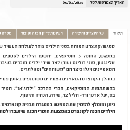
תאריך הצטרפות לסל
05/03/2025
תיאור
על היוצרים והיצירה
רעיונות לדיון הכנה ועיבוד
מפרט ט
מפגש/קונצרט הפותח בפני הילדים צוהר לעולמה העשיר של
במפגש, המונה 3 מוסיקאים, יחשפו הילדים ל
אלינגטון, סוני רולינס ועוד) לצד שירי ילדים מוכרים בעיבוד
המאפיינים ויגלו כיצד הם "משוחחים" ומאלתרים.
במהלך הקונצרט המאזינים הצעירים משתתפים באופן פעיל 
בהשתתפות המוסיקאים, חברי ההרכב "ילדוג'אז": תמיר
בס, יעל ארנון ורד- חליל צד, שירה, הנחיה ותיפוף.
ניתן ומומלץ להזמין את המפגש במסגרת תכנית קונצרטים ב
הילדים הכנה לקונצרט באמצעות חומרי הכנה שיועברו למורי