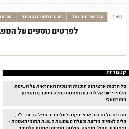
תיאור
על היוצרים והיצירה
רעיונות לדיון הכנה ועיבוד
מפרט ט
לפרטים נוספים על המפג
קטגוריות
סל תרבות ארצי הוא תוכנית חינוכית האחראית על חשיפת
תלמידי ישראל לתרבות ואמנות כחלק ממערכת החינוך
הפורמאלי.
תוכנית סל תרבות ארצי מקנה לתלמידים מגיל הגן ועד י"ב,
כלים לצפייה מודעת ובעלת משמעות בששת תחומי האמנות –
תיאטרון, מחול, מוזיקה, קולנוע, ספרות ואמנות פלסטית.