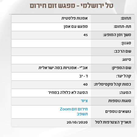
טל ירושלמי - מפגש זום חירום
תחום:
אמנות פלסטית
תת-תחום:
מפגש עם אמן
משך זמן המופע:
45
סגנון:
שם הרכב:
סיווג:
שם המפיק:
אב"י - אמנויות במה ישראלית
קהל יעד:
ד - יב
כמות קהל מקסימלית:
40
הסעה:
הסעה לא כלולה במחיר
סוגות נוספות
ציור
חירום זום Zoom
נושאים נוספים
תשפב
תאריך הצטרפות לסל
20/10/2020