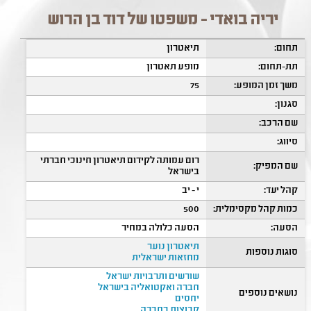
יריה בואדי - משפטו של דוד בן הרוש
תחום:
תיאטרון
תת-תחום:
מופע תאטרון
משך זמן המופע:
75
סגנון:
שם הרכב:
סיווג:
רום עמותה לקידום תיאטרון חינוכי חברתי
שם המפיק:
בישראל
קהל יעד:
י - יב
כמות קהל מקסימלית:
500
הסעה:
הסעה כלולה במחיר
תיאטרון נוער
סוגות נוספות
מחזאות ישראלית
שורשים ותרבויות ישראל
חברה ואקטואליה בישראל
נושאים נוספים
יחסים
קבוצות בחברה