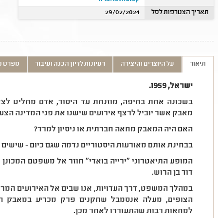
תאריך הצטרפות לסל
29/02/2024
תיאור
על היוצרים והיצירה
רעיונות לדיון הכנה ועיבוד
מפרט ט
ישראל, 1959.
בשכונה אחת בחיפה, מוזנחת עד היסוד, אדם מחליט לצא
מאבק אשר יוביל לרצף אירועים שישנו את פני המדינה הצעי
האם היה המאבק מחאה חברתית או ניסיון למרד?
בבחינת אותם מאורעות היסטוריים נדמה שגם כיום - שישים ש
המופע התיאטרוני "ירייה בואדי" חוזר אל משפטם המכונן 
דוד בן הרוש.
במהלך המשפט, דרך העדויות, אנו שבים אל האירועים המרכזי
הצופים, מעלה אנסמבל שחקנים פרק מכריע במאבק 
למחאות רבות שהתעוררו לאחר מכן.