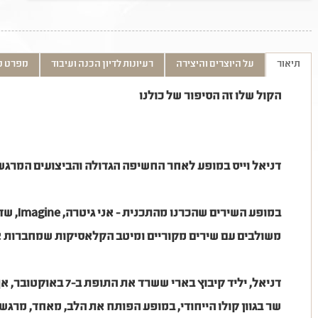
תיאור
על היוצרים והיצירה
רעיונות לדיון הכנה ועיבוד
מפרט ט
הקול שלו זה הסיפור של כולנו
דניאל וייס במופע לאחר החשיפה הגדולה והביצועים המרגשים
במופע השירים שהכרנו מהתכנית - אני גיטרה,
Imagine
, שד
משולבים עם שירים מקוריים ומיטב הקלאסיקות שמחברות א
דניאל, יליד קיבוץ בארי ששרד את התופת ב-7 באוקטובר, אך איבד שם את הוריו,
שר בגוון קולו הייחודי, במופע הפותח את הלב, מאחד, מרגש