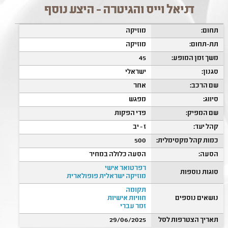
דניאל וייס והגיטרה - היצע נוסף
תחום:
מוזיקה
תת-תחום:
מוזיקה
משך זמן המופע:
45
סגנון:
ישראלי
שם הרכב:
אחר
סיווג:
מפגש
שם המפיק:
פדי הפקות
קהל יעד:
ז - יב
כמות קהל מקסימלית:
500
הסעה:
הסעה כלולה במחיר
רפרטואר אישי
סוגות נוספות
מוזיקה ישראלית פופולארית
תקומה
נושאים נוספים
חוויות אישיות
זמר עברי
תאריך הצטרפות לסל
29/06/2025