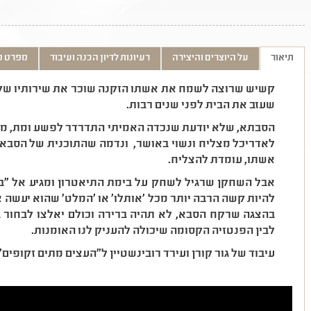
תיאור
על היוצרים והיצירה
רעיונות לדיון הכנה ועיבוד
מפרט ט
קשיש שרוצה לשמח את אשתו הזקנה שוכר את שירותיו של ש
שעזב את הבית לפני שנים רבות.
הסבתא, שלא יודעת שנכדה האמיתי התדרדר לפשע ומת, מק
לאדריכל מצליח ונשוי באושר, ונדמה שהתוכנית של הסבא 
אשתו, עומדת להצליח.
אבל השחקן שרגיל לשחק על בימת התיאטרון ומגיע אל "ב
להיות קשה הרבה יותר מכל 'אותלו' או 'המלט' שהוא יעשה
בהצגה שרקח הסבא, לא תהיה ברירה וכולם יאלצו לבחור ב
לבין הפנטזיה הקסומה שיכולה להעניק לנו האומנות.
עיבוד של גור קורן ועירד רובינשטיין ל"העצים מתים זקופים