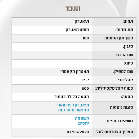
הנכד
תחום:
תיאטרון
תת-תחום:
מופע תאטרון
משך זמן המופע:
100
סגנון:
שם הרכב:
סיווג:
שם המפיק:
תאטרון הקאמרי
קהל יעד:
י - יב
כמות קהל מקסימלית:
500
הסעה:
הסעה כלולה במחיר
תיאטרון רפרטוארי
סוגות נוספות
מחזאות מתורגמת
משפחה
נושאים נוספים
יחסים
תאריך הצטרפות לסל
03/03/2020