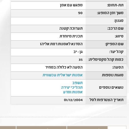
תת-תחום:
מפגש עם אמן
משך זמן המופע:
90
סגנון:
שם הרכב:
תערוכה קטנה
סיווג:
תכנית מיוחדת
שם המפיק:
הסדנא לאמנות רמת אליהו
קהל יעד:
גן - יב
כמות קהל מקסימלית:
35
הסעה:
הסעה לא כלולה במחיר
סוגות נוספות
אמנות ישראלית עכשווית
תשפב
נושאים נוספים
תהליכי יצירה
אמנות ומדע
תאריך הצטרפות לסל
01/12/2004