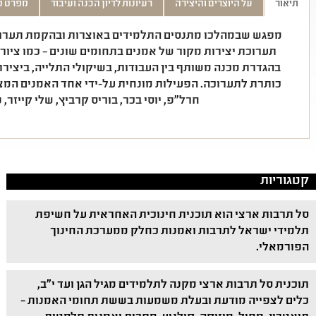
תיאור
על היוצרים והיצירה
רעיונות לדיון הכנה ועיבוד
מפרט ט
מפגש שבמהלכו מתנסים התלמידים באוצרות ובהקמת תערוכה
תערוכת יצירות מקור של אמנים בתחומים שונים – כמו ציור,
בהגדרת מכנה משותף בין העבודות, בשיקולי התלייה, ביציר
כותרת לתערוכה. הפעילות מונחית על-ידי אחד האמנים המציגי
חרל"פ, יוסי בכר, בוריס קרביץ, שלי קייזר, נ
קטגוריות
סל תרבות ארצי הוא תוכנית חינוכית האחראית על חשיפת
תלמידי ישראל לתרבות ואמנות כחלק ממערכת החינוך
הפורמאלי.
תוכנית סל תרבות ארצי מקנה לתלמידים מגיל הגן ועד י"ב,
כלים לצפייה מודעת ובעלת משמעות בששת תחומי האמנות –