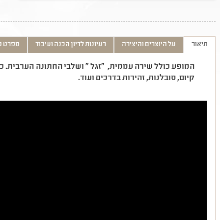
תיאור
על היוצרים והיצירה
רעיונות לדיון הכנה ועיבוד
מפרט ט
המופע כולל שירה עממית, "זגל " ושלבי החתונה הערבית. כמו
קיום, סובלנות, זהירות בדרכים ועוד.