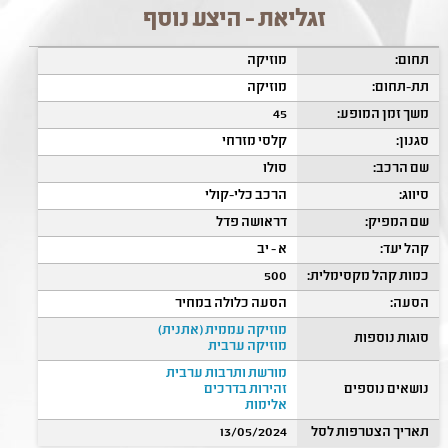
זגליאת - היצע נוסף
תחום:
מוזיקה
תת-תחום:
מוזיקה
משך זמן המופע:
45
סגנון:
קלסי מזרחי
שם הרכב:
סולו
סיווג:
הרכב כלי-קולי
שם המפיק:
דראושה פדל
קהל יעד:
א - יב
כמות קהל מקסימלית:
500
הסעה:
הסעה כלולה במחיר
מוזיקה עממית (אתנית)
סוגות נוספות
מוזיקה ערבית
מורשת ותרבות ערבית
נושאים נוספים
זהירות בדרכים
אלימות
תאריך הצטרפות לסל
13/05/2024