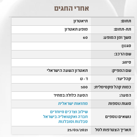
אחרי החגים
תחום:
תיאטרון
תת-תחום:
מופע תאטרון
משך זמן המופע:
60
סגנון:
שם הרכב:
סיווג:
שם המפיק:
תאטרון השעה הישראלי
קהל יעד:
ד - ט
כמות קהל מקסימלית:
500
הסעה:
הסעה כלולה במחיר
סוגות נוספות
מחזאות ישראלית
שילוב וצרכים מיוחדים
נושאים נוספים
חברה ואקטואליה בישראל
סבלנות וסובלנות
תאריך הצטרפות לסל
25/03/2021