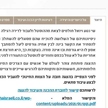
תיאור
על היוצרים והיצירה
רעיונות לדיון הכנה ועיבוד
מפרט ט
שי נטע ויואל חולמים לצאת מההוסטל ולעבור לדירה רגילה 
ניסיונותיהם של השלושה להוכיח שהם מסוגלים להשתלב ולה
להסתיר את הקשר בינה לבין אחיה גורמים ליעל להסתבך
אסון לו היא גורמת ובו אינה מודה. בעקבות כך, היא חורצת
אחריות על לא עוול בכפם וחוזרים להוסטל בו התגוררו לפני..
ההצגה פותחת צוהר לעולם של אנשים עם הצרכים המיו
חלומותיהם, חששותיהם ותקוותיהם להרגיש שייכים ורצויים.
לפני הצפייה בהצגה חובה על הצוות החינוכי להעביר הכנ
לבצע עיבוד מתאים.
לרשותכם
קישור לחוברת ההכנה והעיבוד להצגה
והקישור המלא -
israeli.co.il/wp-
content/uploads/2021/01/qq1.pdf