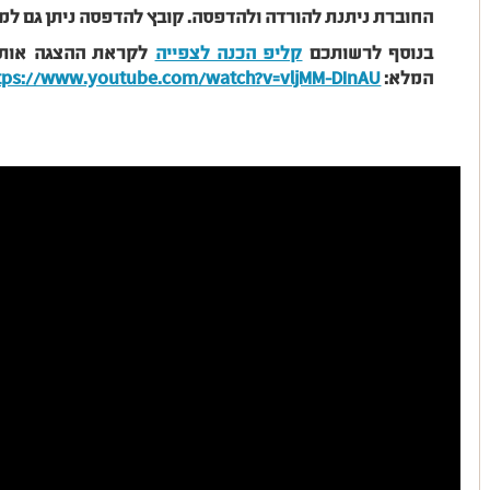
החוברת ניתנת להורדה ולהדפסה. קובץ להדפסה ניתן גם למ
בנוסף לרשותכם
קליפ הכנה לצפייה
לקראת ההצגה אותו 
המלא:
tps://www.youtube.com/watch?v=vljMM-DInAU