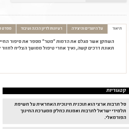
תיאור
על היוצרים והיצירה
רעיונות לדיון הכנה ועיבוד
מפרט ט
השחקן אשר מגלם את הדמות "מטר" מספר את סיפור החיים 
תאונת דרכים קשה, ואיך אחרי טיפול ממושך הצליח לחזור ל
קטגוריות
סל תרבות ארצי הוא תוכנית חינוכית האחראית על חשיפת
תלמידי ישראל לתרבות ואמנות כחלק ממערכת החינוך
הפורמאלי.