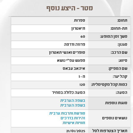
מטר - היצע נוסף
תחום:
ספרות
תת-תחום:
תיאטרון
משך זמן המופע:
60
סגנון:
פרוזה ודרמה
שם הרכב:
סופרים ואנשי תאטרון
סיווג:
מפגש עפ"י נושא
שם המפיק:
איהאב עבאס
קהל יעד:
ח - ו
כמות קהל מקסימלית:
120
הסעה:
הסעה כלולה במחיר
בשפה הערבית
סוגות נוספות
בשפה הערבית
מורשת ותרבות ערבית
נושאים נוספים
זהירות בדרכים
חוויות אישיות
תאריך הצטרפות לסל
21/01/2025