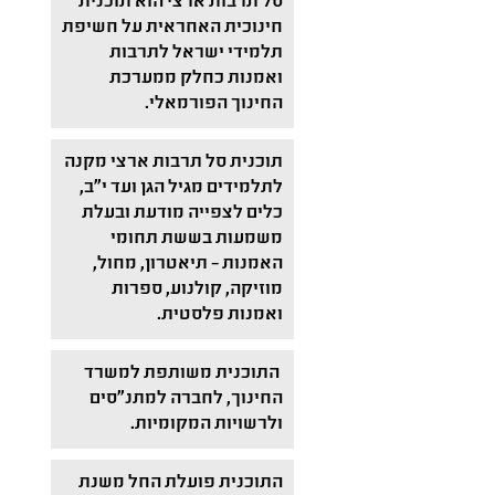
סל תרבות ארצי הוא תוכנית
חינוכית האחראית על חשיפת
תלמידי ישראל לתרבות
ואמנות כחלק ממערכת
החינוך הפורמאלי.
תוכנית סל תרבות ארצי מקנה
לתלמידים מגיל הגן ועד י"ב,
כלים לצפייה מודעת ובעלת
משמעות בששת תחומי
האמנות – תיאטרון, מחול,
מוזיקה, קולנוע, ספרות
ואמנות פלסטית.
התוכנית משותפת למשרד
החינוך, לחברה למתנ"סים
ולרשויות המקומיות.
התוכנית פועלת החל משנת