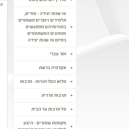
מדריך לשימוש באתר
תי
70 שנות יצירה - מורים,
ה
תלמידים ויוצרים משתפים
מ
בחוויותיהם ממפגשים
ה
ומופעים המשתתפים
במיזם 70 שנות יצירה
ה
ו
כ
זמר עברי
מ
ש
אקדמיה ברשת
ה
מלוא הסל חוויות - תרבות
ל
ל
תרבות חרדית
א
פ
סל תרבות עד הבית
מקומות שמורים - היצע