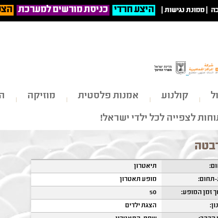
היצע חרדי
כניסת מורשים למערכת
הצט
ה
|
ממונת נגישות
|
ל
קולנוע
אמנות פלסטית
מוזיקה
הי
חות לצפייה לכל ילדי ישראל!
בטה
ם:
תיאטרון
תחום:
מופע תאטרון
 זמן המופע:
50
ון:
הצגת ילדים