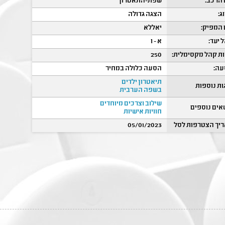
הרכב:
שפת-התאטרון
ג:
הצגה גדולה
המפיק:
יאללא
 יעד:
א - ו
ת קהל מקסימלית:
250
ה:
הסעה כלולה במחיר
תיאטרון ילדים
ות נוספות
בשפה הערבית
שילוב וצרכים מיוחדים
אים נוספים
חוויות אישיות
יך הצטרפות לסל
05/01/2023