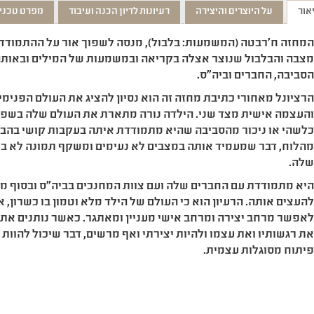
אור
על היוצרים והיצירה
רעיונות לדיון הכנה ועיבוד
מפרט טכני
מחזה ח'רבטה (המשמעות: בלבול), מנסה לשפוך אור על ההתמודדו
צבה והבלבול שנוצר אצלה בקריאה ובמשמעות של המילים ובאות
סביבה, החברים וביה"ס.
רציונל מאחורי כתיבת מחזה זה הוא נסיון להציג את העולם הפנימ
העצמה אישית מצד שני. הילדה נורה מתארת את העולם שלה בשפה
לשהי או ניכור מהסביבה שהיא מתמודדת איתה בעקבות קושי בהבנ
הלוח, דבר שמעמיד אותה במצבים לא נעימים ומשקף תמונה לא ברו
לה.
יא מתמודדת עם החברים שלה ועם צוות המחנכים בביה"ס ובסוף מ
העצים אותה. הרעיון הוא כי העולם של הילד מלא וטמון בו כשרון, 
אפשר מרחב יצירה ומרחב אישי מעניין ומאתגר. כאשר נותנים את 
ת רגשותיו ואת עצמו ולהיות יצירתי ואף מרשים, דבר שיכול להוות
יתוח מסוגלות עצמית.