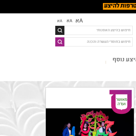
רפות להיצע
Aא
Aא
Aא
צע נוסף