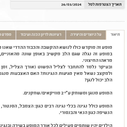
תאריך הצטרפות לסל
26/03/2024
תיאור
על היוצרים והיצירה
רעיונות לדיון הכנה ועיבוד
מפרט ט
מופע זה מוקדש כולו לנושא ההקשבה והכבוד ההדדי שאנו נו
במופע זה נגלה שגם הלב מקשיב באופן שונה מהאזניים,
מראהו החיצוני.
ובעיקר נלמד להתחבר לצליל הפשוט (אורך הצליל, זמן 
ולמקצב נשאל מאין מגיעות הנגינות? האם האצבעות מנגנו
הלב יכול לנגן?
המופע מנוגן ומשוחק ע"י 2 מוזיקאים/שחקנים.
המופע כולל נגינה בכלי נגינה רבים כגון: הצמבל, הסנטור, 
הנשיפה כגון הנאי והבנסורי.
הילדים יהיו שותפים פעילים לכל אורך המופע בשירה ובנגינה