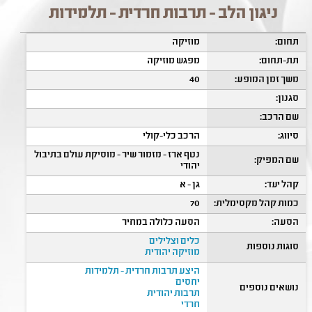
ניגון הלב - תרבות חרדית - תלמידות
תחום:
מוזיקה
תת-תחום:
מפגש מוזיקה
משך זמן המופע:
40
סגנון:
שם הרכב:
סיווג:
הרכב כלי-קולי
נטף ארז - מזמור שיר - מוסיקת עולם בתיבול
שם המפיק:
יהודי
קהל יעד:
גן - א
כמות קהל מקסימלית:
70
הסעה:
הסעה כלולה במחיר
כלים וצלילים
סוגות נוספות
מוזיקה יהודית
היצע תרבות חרדית - תלמידות
יחסים
נושאים נוספים
תרבות יהודית
חרדי