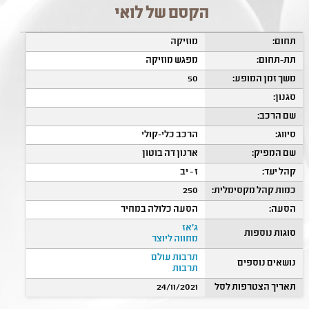
הקסם של לואי
תחום:
מוזיקה
תת-תחום:
מפגש מוזיקה
משך זמן המופע:
50
סגנון:
שם הרכב:
סיווג:
הרכב כלי-קולי
שם המפיק:
ארנון דה בוטון
קהל יעד:
ז - יב
כמות קהל מקסימלית:
250
הסעה:
הסעה כלולה במחיר
ג'אז
סוגות נוספות
מחווה ליוצר
תרבות עולם
נושאים נוספים
תרבות
תאריך הצטרפות לסל
24/11/2021