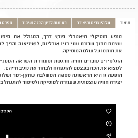
תיאור
על היוצרים והיצירה
רעיונות לדיון הכנה ועיבוד
מפרט ט
מופע מוסיקלי תיאטרלי פורץ דרך, המגולל את סיפור
שצמח מתוך שכונת עוני בניו אורלינס, לואיזיאנה והפך ל
את חותמו על עולם המוסיקה.
התלמידים עוברים חוויה מרגשת ומעוררת השראה המעניק
למצוא את הכח בעצמם להתפתח ולבחור את נתיב חייהם.
הופעה זו היא הראשונה מסוגה המשלבת שחקן-זמר ושלושה
יצירת חוויה עוצמתית שעוזרת למוסיקה ולסיפור להתנחל בל