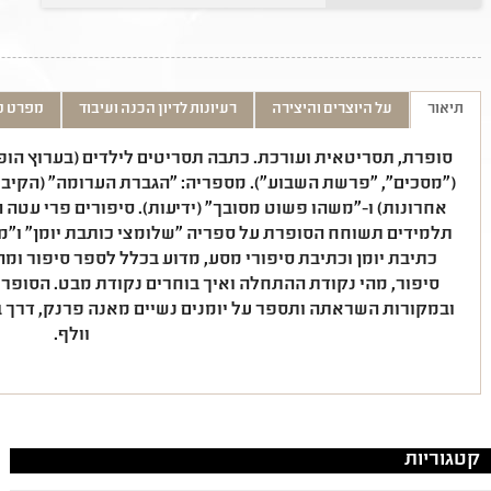
תיאור
על היוצרים והיצירה
רעיונות לדיון הכנה ועיבוד
מפרט ט
סופרת, תסריטאית ועורכת. כתבה תסריטים לילדים (בערוץ הופ 
("מסכים", "פרשת השבוע"). מספריה: "הגברת הערומה" (הקיבוץ 
אחרונות) ו-"משהו פשוט מסובך" (ידיעות). סיפורים פרי עטה
תלמידים תשוחח הסופרת על ספריה "שלומצי כותבת יומן" ו"משה
כתיבת יומן וכתיבת סיפורי מסע, מדוע בכלל לספר סיפור ומה
סיפור, מהי נקודת ההתחלה ואיך בוחרים נקודת מבט. הסופ
ובמקורות השראתה ותספר על יומנים נשיים מאנה פרנק, דרך בריד
וולף.
קטגוריות