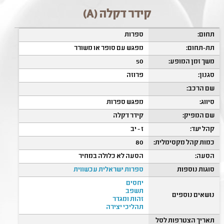
קידר דקלה (A)
תחום:
ספרות
תת-תחום:
מפגש עם סופר או משורר
משך זמן המופע:
50
סגנון:
פרוזה
שם הרכב:
סיווג:
מפגש ספרות
שם המפיק:
קידר דקלה
קהל יעד:
ז - יב
כמות קהל מקסימלית:
80
הסעה:
הסעה לא כלולה במחיר
סוגות נוספות
ספרות ישראלית עכשווית
יחסים
תשפב
נושאים נוספים
זהות ומגדר
תהליכי יצירה
תאריך הצטרפות לסל