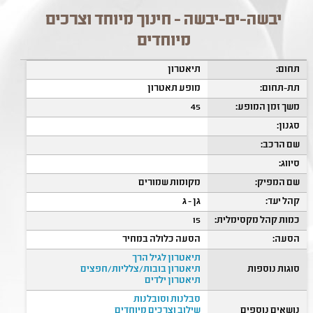
יבשה-ים-יבשה - חינוך מיוחד וצרכים
מיוחדים
תחום:
תיאטרון
תת-תחום:
מופע תאטרון
משך זמן המופע:
45
סגנון:
שם הרכב:
סיווג:
שם המפיק:
מקומות שמורים
קהל יעד:
גן - ג
כמות קהל מקסימלית:
15
הסעה:
הסעה כלולה במחיר
תיאטרון לגיל הרך
סוגות נוספות
תיאטרון בובות/צלליות/חפצים
תיאטרון ילדים
סבלנות וסובלנות
נושאים נוספים
שילוב וצרכים מיוחדים