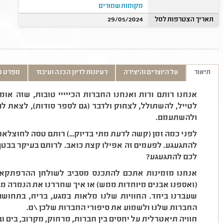
מקומות שמורים
תאריך הצטרפות לסל
29/05/2024
תיאור
על היוצרים והיצירה
רעיונות לדיון הכנה ועיבוד
מפרט ט
אנחנו רותם ורות ואנחנו החברות הכייייי טובות, שזה או
לטייל, להשתולל, לצחוק ולדבר (גם לספר סודות), לצאת 
ולהשתעמם.
לפני כמה זמן (קשה לדעת מתי בדיוק…) רותם טסה לחוצלא
להתגעגע. לפעמים זה אפילו קצת כואב. לרותם בעיקר בבטן
לכם להתגעגע?
אנחנו מזמינות אתכם להתכנס מסביב לשולחן ההרפתקאות
(ואספנו אבנים מיוחדות ממש) או איך שחררנו את הנמרה מגן 
שעברנו ביחד. החוויות שלנו מלאות במגע, בריח, בתחוש
החברות שלנו ולשמוע את סיפורי החברות שלכן\ם.
חוויה תיאטרלית על יחסים בין חברות, מרחוק, מקרוב, בים ו