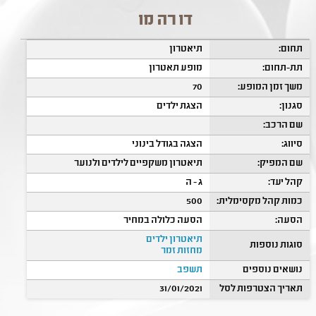
דו רה מו
תחום:
תיאטרון
תת-תחום:
מופע תאטרון
משך זמן המופע:
70
סגנון:
הצגת ילדים
שם הרכב:
סיווג:
הצגה בגודל בינוני
שם המפיק:
תיאטרון משקפיים לילדים ולנוער
קהל יעד:
ג - ה
כמות קהל מקסימלית:
500
הסעה:
הסעה כלולה במחיר
תיאטרון ילדים
סוגות נוספות
מחזות זמר
נושאים נוספים
תשפב
תאריך הצטרפות לסל
31/01/2021