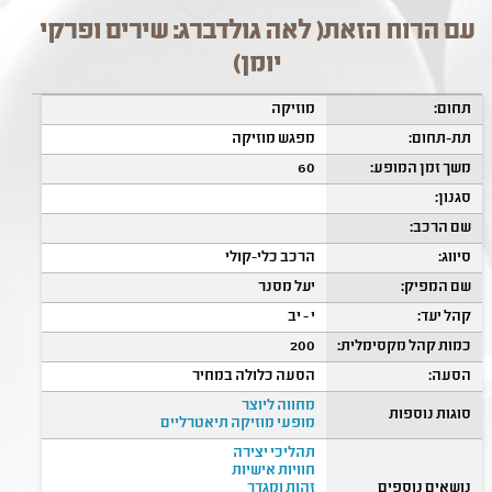
עם הרוח הזאת( לאה גולדברג: שירים ופרקי
יומן)
תחום:
מוזיקה
תת-תחום:
מפגש מוזיקה
משך זמן המופע:
60
סגנון:
שם הרכב:
סיווג:
הרכב כלי-קולי
שם המפיק:
יעל מסנר
קהל יעד:
י - יב
כמות קהל מקסימלית:
200
הסעה:
הסעה כלולה במחיר
מחווה ליוצר
סוגות נוספות
מופעי מוזיקה תיאטרליים
תהליכי יצירה
חוויות אישיות
נושאים נוספים
זהות ומגדר