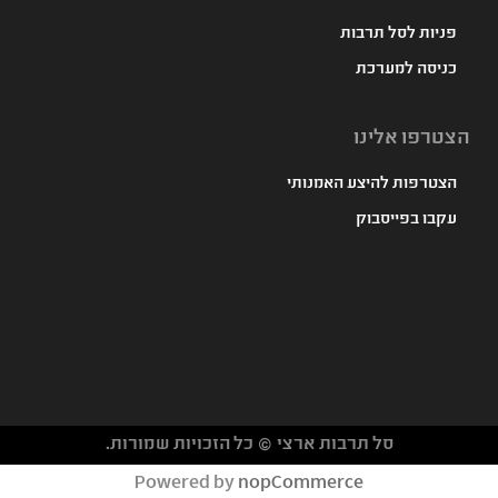
פניות לסל תרבות
כניסה למערכת
הצטרפו אלינו
הצטרפות להיצע האמנותי
עקבו בפייסבוק
סל תרבות ארצי © כל הזכויות שמורות.
געת
Powered by
nopCommerce