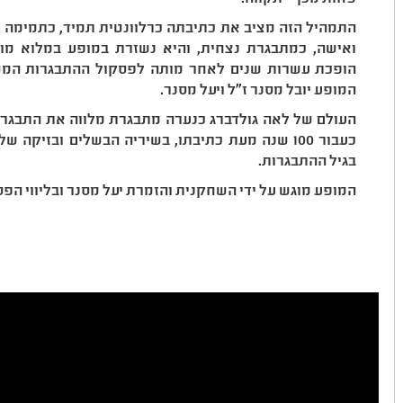
התמהיל הזה מציב את כתיבתה כרלוונטית תמיד, כתמימה ו
ואישה, כמתבגרת נצחית, והיא נשזרת במופע במלוא מ
הופכת עשרות שנים לאחר מותה לפסקול ההתבגרות המשו
המופע יובל מסנר ז"ל ויעל מסנר.
העולם של לאה גולדברג כנערה מתבגרת מלווה את התבגרות
כעבור 100 שנה מעת כתיבתו, בשיריה הבשלים ובזיקה
בגיל ההתבגרות.
המופע מוגש על ידי השחקנית והזמרת יעל מסנר ובליווי הפסנ