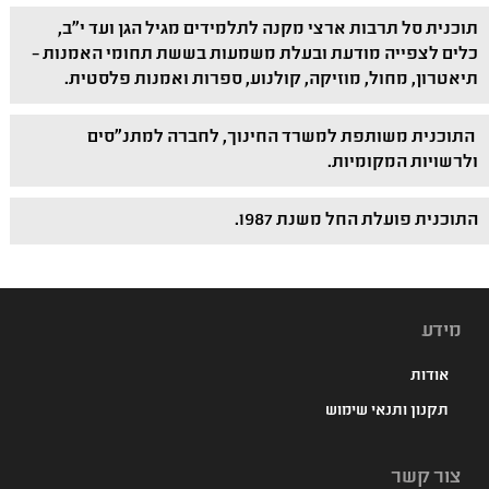
תוכנית סל תרבות ארצי מקנה לתלמידים מגיל הגן ועד י"ב,
כלים לצפייה מודעת ובעלת משמעות בששת תחומי האמנות –
תיאטרון, מחול, מוזיקה, קולנוע, ספרות ואמנות פלסטית.
התוכנית משותפת למשרד החינוך, לחברה למתנ"סים
ולרשויות המקומיות.
התוכנית פועלת החל משנת 1987.
מידע
אודות
תקנון ותנאי שימוש
צור קשר