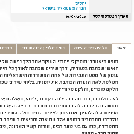
יחסים
חברה ואקטואליה בישראל
תאריך הצטרפות לסל
16/07/2023
תיאור
על היוצרים והיצירה
רעיונות לדיון הכנה ועיבוד
מפרט ט
מופע תיאטרלי מוסיקלי ייחודי, העוקב אחר הלך נפשה של ל
האישי שכתבה בנעוריה, ודרך שירים שכתבה לאורך כל חיי
עומק של מסע התבגרות של אחת המשוררות הישראליות הגדו
מגולמת לאה הנערה הכותבת את יומניה, בליווי שירים שכת
חלקם מוכרים, וחלקם מקוריים.
לאה גולדברג, כבר מהיותה ילדה בקובנה, ליטא, שאלה שאלו
נחושה בהחלטתה להיות סופרת ומשוררת עברייה. היא כת
ואיפשרה לה להפוך את היומן לציפור הנפש שלה. השירים 
גולדברג מתכתבים במופע אלה עם אלה ומביאים בשפתה ה
מתמודדת, כמו גם בני נוער רבים, אודות קשיי האמונה, ניכ
פחות מכך - תקווה.