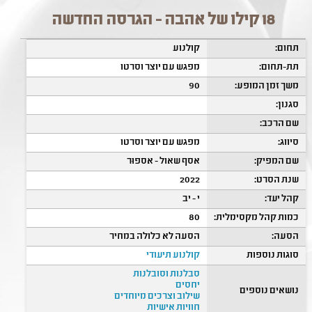
18 קילו של אהבה - הגרסה החדשה
תחום:
קולנוע
תת-תחום:
מפגש עם יוצר וסרטו
משך זמן המופע:
90
סגנון:
שם הרכב:
סיווג:
מפגש עם יוצר וסרטו
שם המפיק:
אסף שאול - אספוּר
שנת הסרט:
2022
קהל יעד:
י - יב
כמות קהל מקסימלית:
80
הסעה:
הסעה לא כלולה במחיר
סוגות נוספות
קולנוע תיעודי
סבלנות וסובלנות
יחסים
נושאים נוספים
שילוב וצרכים מיוחדים
חוויות אישיות