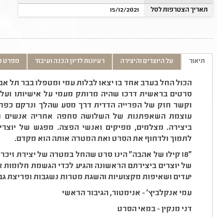
תאריך הצטרפות לסל
15/12/2021
תיאור
על היוצרים והיצירה
רעיונות לדיון הכנה ועיבוד
מפרט ט
הכול החל בערב אחד בו יצאו לבלות עמי ומטפלו בבר תל אבי
סרטים בראשית דרכו שהיה מרותק מעמי על אישיותו ועל ס
וקשר חזק של הפרייה הדדית דרך מסע שהלך ונרקם כפרוי
עוצמת השאפתנות של השלושה סחפה אחריה אנשים רב
ביצירה. מצלמים, מפיקים ואנשי הפצה. מפגש של יוצר
לתמוך ולדחוף את הסרט ואת המטרה אותה הוא מקדם.
"18 קילו של אהבה" הינו סרט שהחל במטרה של יצירת זיכר
של יוצרים ביצירתם הראשונה והגיע לכדי הגשמת חלומות א
יעדים ושאיפות מקצועיות והשגת מטרות נשגבות ופריצת גב
עמי אנקלביץ' - אנימטור, הגיבור הראשי
דני מנקין - במאי הסרט