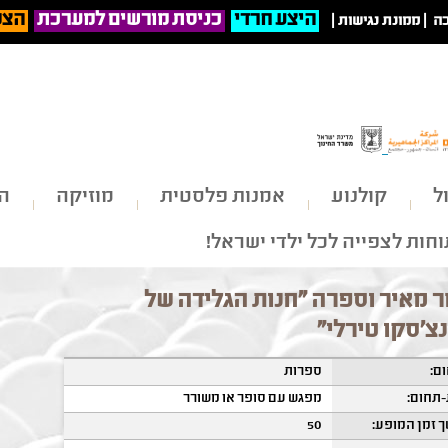
היצע חרדי
כניסת מורשים למערכת
הצט
ה
|
ממונת נגישות
|
ל
קולנוע
אמנות פלסטית
מוזיקה
הי
חות לצפייה לכל ילדי ישראל!
 מאיר וספרה "חנות הגלידה של
צ'סקו טירלי"
ם:
ספרות
תחום:
מפגש עם סופר או משורר
 זמן המופע:
50