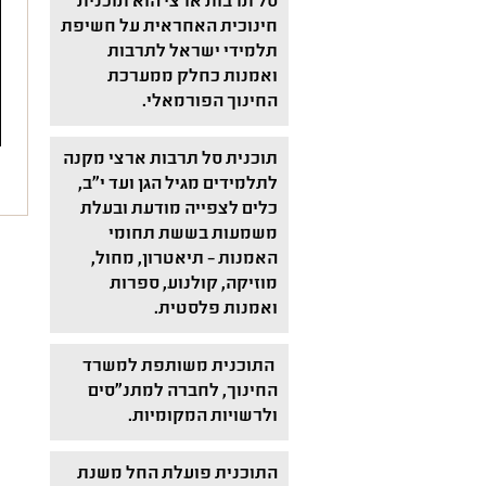
סל תרבות ארצי הוא תוכנית
חינוכית האחראית על חשיפת
תלמידי ישראל לתרבות
ואמנות כחלק ממערכת
החינוך הפורמאלי.
תוכנית סל תרבות ארצי מקנה
ל
לתלמידים מגיל הגן ועד י"ב,
כלים לצפייה מודעת ובעלת
משמעות בששת תחומי
האמנות – תיאטרון, מחול,
מוזיקה, קולנוע, ספרות
ואמנות פלסטית.
התוכנית משותפת למשרד
החינוך, לחברה למתנ"סים
ולרשויות המקומיות.
התוכנית פועלת החל משנת