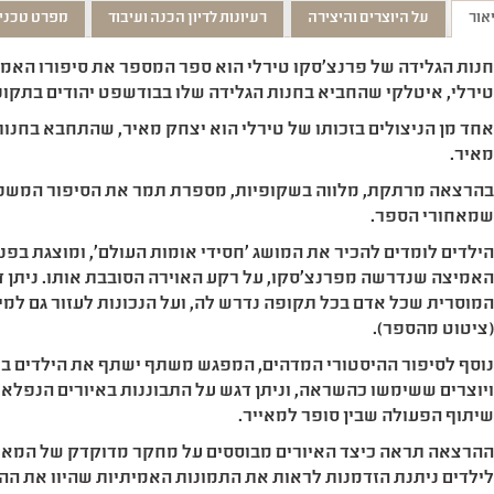
אור
על היוצרים והיצירה
רעיונות לדיון הכנה ועיבוד
מפרט טכני
נות הגלידה של פרנצ'סקו טירלי הוא ספר המספר את סיפורו האמי
ירלי, איטלקי שהחביא בחנות הגלידה שלו בבודשפט יהודים בתקו
חד מן הניצולים בזכותו של טירלי הוא יצחק מאיר, שהתחבא בחנות
איר.
הרצאה מרתקת, מלווה בשקופיות, מספרת תמר את הסיפור המשפחת
מאחורי הספר.
ילדים לומדים להכיר את המושג 'חסידי אומות העולם', ומוצגת בפ
אמיצה שנדרשה מפרנצ'סקו, על רקע האוירה הסובבת אותו. ניתן 
מוסרית שכל אדם בכל תקופה נדרש לה, ועל הנכונות לעזור גם למי
ציטוט מהספר).
וסף לסיפור ההיסטורי המדהים, המפגש משתף ישתף את הילדים בת
יוצרים ששימשו כהשראה, וניתן דגש על התבוננות באיורים הנפלא
יתוף הפעולה שבין סופר למאייר.
הרצאה תראה כיצד האיורים מבוססים על מחקר מדוקדק של המאיי
ילדים ניתנת הזדמנות לראות את התמונות האמיתיות שהיוו את הה