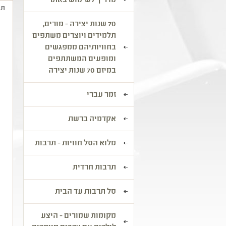
מדריך לשימוש באתר
תי
70 שנות יצירה - מורים,
ח
תלמידים ויוצרים משתפים
ט
בחוויותיהם ממפגשים
ומופעים המשתתפים
א
במיזם 70 שנות יצירה
מ
ב
זמר עברי
ש
ה
אקדמיה ברשת
ה
ה
מלוא הסל חוויות - תרבות
(
נ
תרבות חרדית
ו
ש
סל תרבות עד הבית
ה
מקומות שמורים - היצע
ל