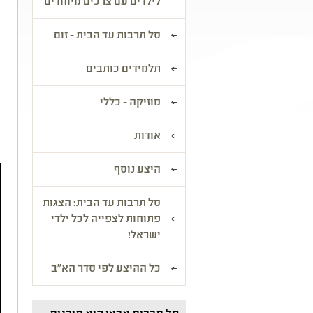
לילדים עם צרכים מיוחדים
כ
סל תרבות עד הבית - זום
ה
ו
תלמידים כותבים
ב
ג
מוזיקה - כללי
ב
מ
אודות
היצע נוסף
סל תרבות עד הבית: הצגות
פתוחות לצפייה לכל ילדי
ישראל!
כל ההיצע לפי סדר הא"ב