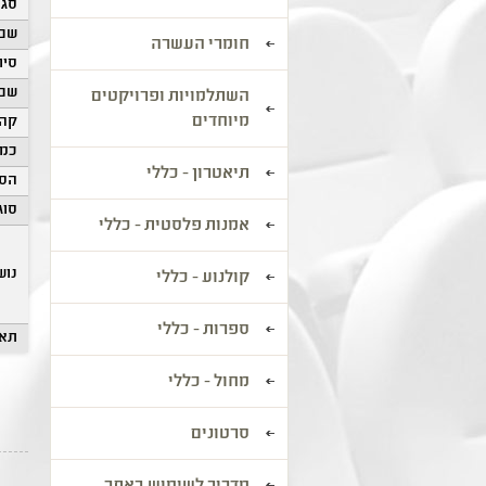
סגנ
שם 
חומרי העשרה
סיוו
שם 
השתלמויות ופרויקטים
מיוחדים
קהל
כמו
תיאטרון - כללי
הסע
סוג
אמנות פלסטית - כללי
נוש
קולנוע - כללי
ספרות - כללי
תאר
מחול - כללי
סרטונים