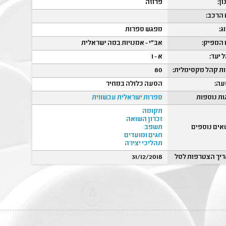
ון:
פרוזה
הרכב:
ג:
מפגש ספרות
המפיק:
אב"י - אמנויות במה ישראלית
 יעד:
א - ו
ת קהל מקסימלית:
80
ה:
הסעה כלולה במחיר
ות נוספות
ספרות ישראלית עכשווית
תקומה
זכרון השואה
אים נוספים
תשפב
חגים ומועדים
תהליכי יצירה
יך הצטרפות לסל
31/12/2018