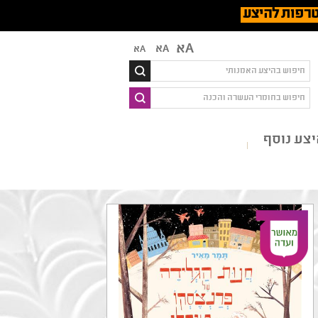
רפות להיצע
Aא
Aא
Aא
צע נוסף