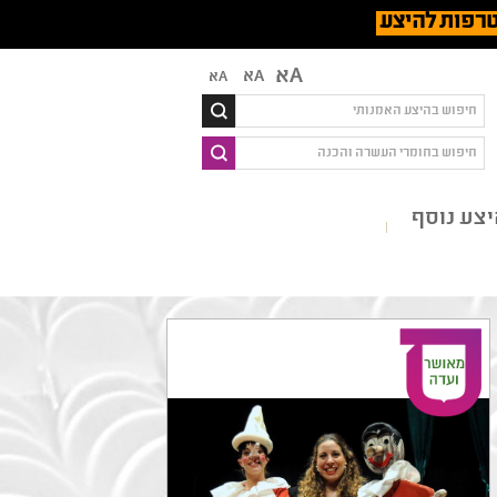
רפות להיצע
Aא
Aא
Aא
צע נוסף