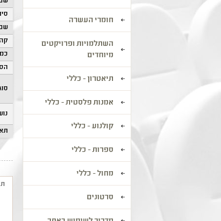
שם 
סיוו
חומרי העשרה
שם 
קהל
השתלמויות ופרויקטים
כמו
מיוחדים
הסע
תיאטרון - כללי
סוג
אמנות פלסטית - כללי
נוש
קולנוע - כללי
תאר
ספרות - כללי
מחול - כללי
תי
סרטונים
ה