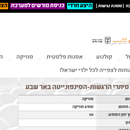
היצע חרדי
כניסת מורשים למערכת
הצט
ה
|
ממונת נגישות
|
ל
קולנוע
אמנות פלסטית
מוזיקה
הי
חות לצפייה לכל ילדי ישראל!
מיתרי הרגשות-הסינפונייטה באר שבע
ם:
מוזיקה
תחום:
מופע מוזיקה
 זמן המופע:
50
ון: