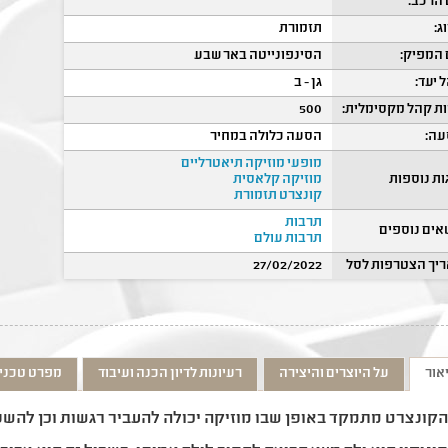
הרכב:
ג:
תזמורת
המפיק:
הסינפונייטה באר שבע
 יעד:
גן - ב
ת קהל מקסימלית:
500
ה:
הסעה כלולה במחיר
מופעי מוזיקה תיאטרליים
ות נוספות
מוזיקה קלאסית
קונצרט תזמורת
תרבות
אים נוספים
תרבות עולם
יך הצטרפות לסל
27/02/2022
אור
על היוצרים והיצירה
רעיונות לדיון הכנה ועיבוד
מפרט טכני
קונצרט מתמקד באופן שבו מוזיקה יכולה להעביר רגשות וכן להשפי