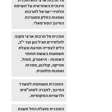
סל תרבות ארצי הוא תוכנית
חינוכית האחראית על חשיפת
תלמידי ישראל לתרבות
ואמנות כחלק ממערכת
החינוך הפורמאלי.
תוכנית סל תרבות ארצי מקנה
לתלמידים מגיל הגן ועד י"ב,
כלים לצפייה מודעת ובעלת
משמעות בששת תחומי
האמנות – תיאטרון, מחול,
מוזיקה, קולנוע, ספרות
ואמנות פלסטית.
התוכנית משותפת למשרד
החינוך, לחברה למתנ"סים
ולרשויות המקומיות.
התוכנית פועלת החל משנת