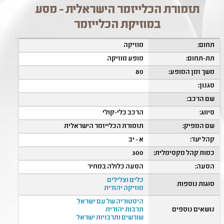
תזמורת הכלייזמר הישראלית - מסע
במוזיקת הכלייזמר
תחום:
מוזיקה
תת-תחום:
מופע מוזיקה
משך זמן המופע:
80
סגנון:
שם הרכב:
סיווג:
הרכב כלי-קולי
שם המפיק:
תזמורת הכלייזמר הישראלית
קהל יעד:
א - יב
כמות קהל מקסימלית:
300
הסעה:
הסעה כלולה במחיר
כלים וצלילים
סוגות נוספות
מוזיקה יהודית
היסטוריה של עם ישראל
נושאים נוספים
תרבות יהודית
שורשים ותרבויות ישראל