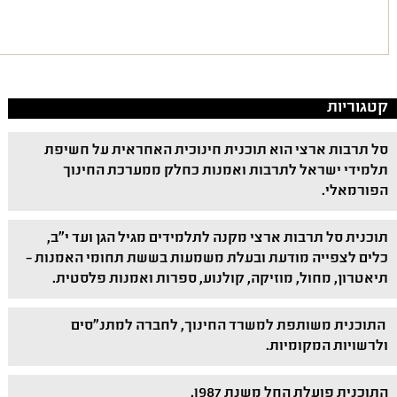
קטגוריות
סל תרבות ארצי הוא תוכנית חינוכית האחראית על חשיפת
תלמידי ישראל לתרבות ואמנות כחלק ממערכת החינוך
הפורמאלי.
תוכנית סל תרבות ארצי מקנה לתלמידים מגיל הגן ועד י"ב,
כלים לצפייה מודעת ובעלת משמעות בששת תחומי האמנות –
תיאטרון, מחול, מוזיקה, קולנוע, ספרות ואמנות פלסטית.
התוכנית משותפת למשרד החינוך, לחברה למתנ"סים
ולרשויות המקומיות.
התוכנית פועלת החל משנת 1987.