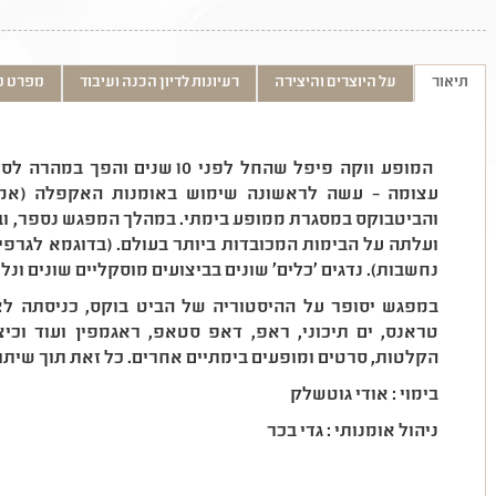
תיאור
על היוצרים והיצירה
רעיונות לדיון הכנה ועיבוד
מפרט ט
המופע ווקה פיפל שהחל לפני 10 שנ
עצומה – עשה לראשונה שימוש באומנות האקפלה (אמנות
והביטבוקס במסגרת ממופע בימתי. במהלך המפגש נספר, וב
ועלתה על הבימות המכובדות ביותר בעולם. (בדוגמא לגרפיט
נחשבות). נדגים 'כלים' שונים בביצועים מוסקליים שונים ונל
במפגש יסופר על ההיסטוריה של הביט בוקס, כניסתה לצו
טראנס, ים תיכוני, ראפ, דאפ סטאפ, ראגמפין ועוד וכ
הקלטות, סרטים ומופעים בימתיים אחרים. כל זאת תוך שיתוף
בימוי : אודי גוטשלק
ניהול אומנותי : גדי בכר