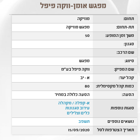
מפגש אומן-ווקה פיפל
תחום:
מוזיקה
תת-תחום:
מפגש מוזיקה
משך זמן המופע:
50
סגנון:
שם הרכב:
סיווג:
מפגש
שם המפיק:
ווקה פיפל בע"מ
קהל יעד:
א - יב
כמות קהל מקסימלית:
80
הסעה:
הסעה כלולה במחיר
א-קפלה / מקהלה
סוגות נוספות
עירוב סגנונות
כלים וצלילים
נושאים נוספים
תשפב
תאריך הצטרפות לסל
15/09/2020