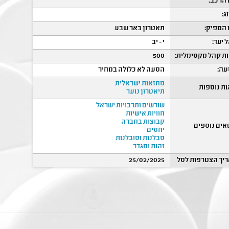
הרכב:
ג:
המפיק:
תאטרון באר שבע
 יעד:
י - יב
ת קהל מקסימלית:
500
ה:
הסעה לא כלולה במחיר
מחזאות ישראלית
ות נוספות
תיאטרון נוער
שורשים ותרבויות ישראל
חוויות אישיות
קבוצות בחברה
אים נוספים
יחסים
סבלנות וסובלנות
זהות ומגדר
יך הצטרפות לסל
25/02/2025