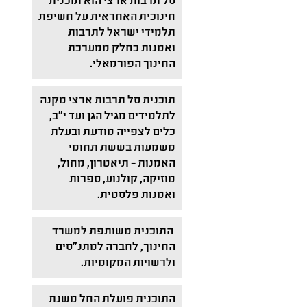
סל תרבות ארצי הוא תוכנית
חינוכית האחראית על חשיפת
תלמידי ישראל לתרבות
ואמנות כחלק ממערכת
החינוך הפורמאלי.
תוכנית סל תרבות ארצי מקנה
לתלמידים מגיל הגן ועד י"ב,
כלים לצפייה מודעת ובעלת
משמעות בששת תחומי
האמנות – תיאטרון, מחול,
מוזיקה, קולנוע, ספרות
ואמנות פלסטית.
התוכנית משותפת למשרד
החינוך, לחברה למתנ"סים
ולרשויות המקומיות.
התוכנית פועלת החל משנת