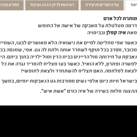
אור
על היוצרים והיצירה
רעיונות לדיון הכנה ועיבוד
מפרט טכני
ותרת לכל אדם
רמה מטלטלת על מאבקה של אישה אל החופש
את
איה קפלן
ובבימויה
אשר אפי מחליטה לסיים את נישואיה הלא מאושרים לבעז, השמיים
כובד, מסרב בכל תוקף לשחרר אותה ולתת לה גט. אפי, שמנסה בכ
אבקת על חירותה מול הדיינים בבית הדין ומול ילדיה בתוך ביתם. ה
פשרה ופתרון, ללא הואיל. כאשר בעז מצליח להמריד נגדה את כל הי
צאת למלחמה. האם תצליח להשתחרר ולצאת לחופשי?
ישראל חיות כיום אלפי נשים מסורבות גט הנאבקות יומיום, במשך ש
הצגה מלווה בשירה של איה כורם ״אשת איש״.