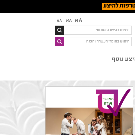
רפות להיצע
Aא
Aא
Aא
צע נוסף