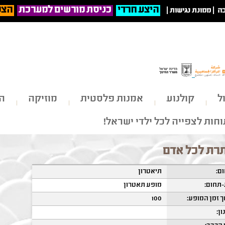
היצע חרדי
כניסת מורשים למערכת
הצט
ה
|
ממונת נגישות
|
ל
קולנוע
אמנות פלסטית
מוזיקה
הי
חות לצפייה לכל ילדי ישראל!
רת לכל אדם
ם:
תיאטרון
תחום:
מופע תאטרון
 זמן המופע:
100
ון: